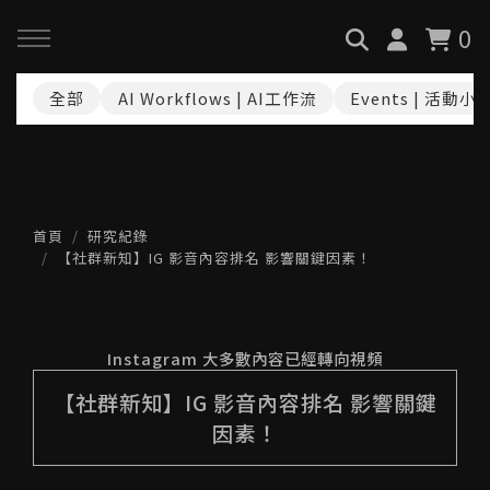
0
全部
AI Workflows | AI工作流
Events | 活動小
回主選單
回主選單
回主選單
關於我們
服務與課程
政府專案申請
最新消息
AiGC學院
小型人力提升計畫申請
首頁
研究紀錄
【社群新知】IG 影音內容排名 影響關鍵因素！
品牌故事
課程 & 活動
大型人力提升計畫申請
Instagram 大多數內容已經轉向視頻
服務項目
諮詢預約
數位轉型培力補助計畫(已截
止)
【社群新知】IG 影音內容排名 影響關鍵
因素！
執行實績
創業顧問免費諮詢申請