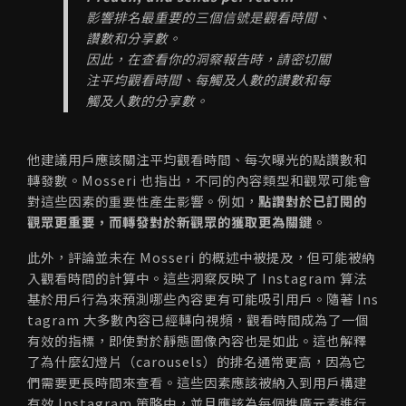
影響排名最重要的三個信號是觀看時間、
讚數和分享數。
因此，在查看你的洞察報告時，請密切關
注平均觀看時間、每觸及人數的讚數和每
觸及人數的分享數。
他建議用戶應該關注平均觀看時間、每次曝光的點讚數和
轉發數。Mosseri 也指出，不同的內容類型和觀眾可能會
對這些因素的重要性產生影響。例如，
點讚對於已訂閱的
觀眾更重要，而轉發對於新觀眾的獲取更為關鍵
。
此外，評論並未在 Mosseri 的概述中被提及，但可能被納
入觀看時間的計算中。這些洞察反映了 Instagram 算法
基於用戶行為來預測哪些內容更有可能吸引用戶。隨著 Ins
tagram 大多數內容已經轉向視頻，觀看時間成為了一個
有效的指標，即使對於靜態圖像內容也是如此。這也解釋
了為什麼幻燈片（carousels）的排名通常更高，因為它
們需要更長時間來查看。這些因素應該被納入到用戶構建
有效 Instagram 策略中，並且應該為每個推廣元素進行