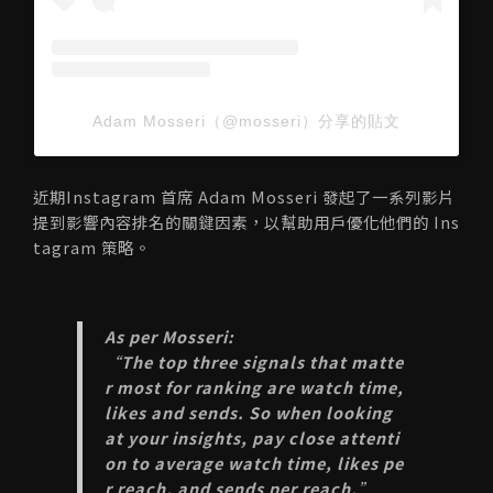
Adam Mosseri（@mosseri）分享的貼文
近期Instagram 首席 Adam Mosseri 發起了一系列影片
提到影響內容排名的關鍵因素，以幫助用戶優化他們的 Ins
tagram 策略。
As per Mosseri:
“
The top three signals that matte
r most for ranking are watch time,
likes and sends. So when looking
at your insights, pay close attenti
on to average watch time, likes pe
r reach, and sends per reach.
”