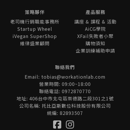
經
策略夥伴
產品服務
老司機行銷職能事務所
講座 & 課程 & 活動
Startup Wheel
AiCG學院
iVegan SuperShop
XFail失敗者小聚
維律盛業顧問
購物須知
企業訓練補助申請
聯絡我們
Email: tobias@workationlab.com
營業時間: 09:00~18:00
聯絡電話: 0972870770
地址: 406台中市北屯區崇德路二段301之1號
公司名稱: 托比亞斯數位科技股份有限公司
統編: 82893507