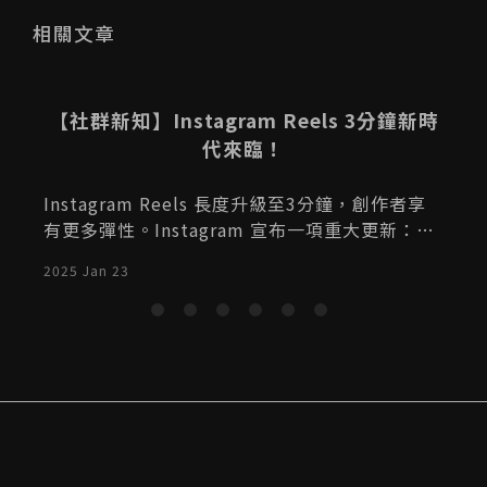
相關文章
n
【社群新知】Instagram Reels 3分鐘新時
h
代來臨！
市
Instagram Reels 長度升級至3分鐘，創作者享
有更多彈性。Instagram 宣布一項重大更新：Re
els 的最大長度從90秒延長至3分鐘。這項改變是
2025 Jan 23
2
為了回應創作者們的需求，讓他們有更多空間來
獎
講述更完整的故事。
詳
：