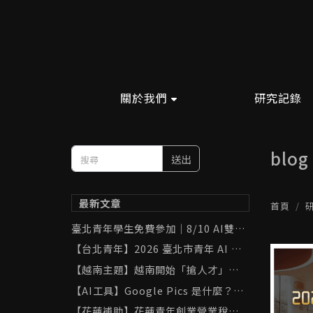
關於我們
研究記錄
blog
送出
最新文章
首頁
臺北青年學生免費參加｜8/10 AI雙助
手實戰班：ChatGPT × Gemini 學
【台北青年】2026 臺北市青年 AI 工
習與職場應用
具補助完整攻略｜ChatGPT、Gemin
【越南主題】越南開始「搶人才」了！
i、Canva 最高補助 8,000 元
胡志明市祭出 AI 與半導體人才補助，
【AI工具】Google Pics 是什麼？用
台灣可以從中學到什麼？
「黑貓打網球」實測 AI 圖像生成與局
【花蓮補助】花蓮青年創業營業稅補助