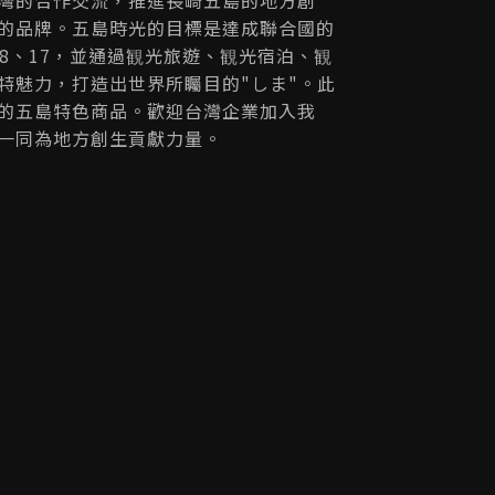
的品牌。五島時光的目標是達成聯合國的
、8、17，並通過観光旅遊、観光宿泊、観
特魅力，打造出世界所矚目的"しま"。此
的五島特色商品。歡迎台灣企業加入我
一同為地方創生貢獻力量。