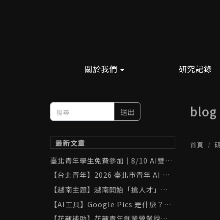
關於我們
研究記錄
blog
送出
最新文章
首頁
臺北青年學生免費參加｜8/10 AI雙助
手實戰班：ChatGPT × Gemini 學
【台北青年】2026 臺北市青年 AI 工
習與職場應用
具補助完整攻略｜ChatGPT、Gemin
【越南主題】越南開始「搶人才」了！
i、Canva 最高補助 8,000 元
胡志明市祭出 AI 與半導體人才補助，
【AI工具】Google Pics 是什麼？用
台灣可以從中學到什麼？
「黑貓打網球」實測 AI 圖像生成與局
【花蓮補助】花蓮青年創業營業稅補助