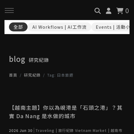
0
全部
AI Workflows | AI工作流
Events | 活動小
回主選單
回主選單
回主選單
關於我們
服務與課程
政府專案申請
blog
研究紀錄
最新消息
AiGC學院
小型人力提升計畫申請
首頁
研究紀錄
Tag: 日本旅遊
品牌故事
課程 & 活動
大型人力提升計畫申請
服務項目
諮詢預約
數位轉型培力補助計畫(已截
止)
【越南主題】你以為峴港是「石頭之港」？其
實 Da Nang 是水做的城市
執行實績
創業顧問免費諮詢申請
2026 Jun 30
Traveling | 旅行紀錄
Vietnam Market | 越南市