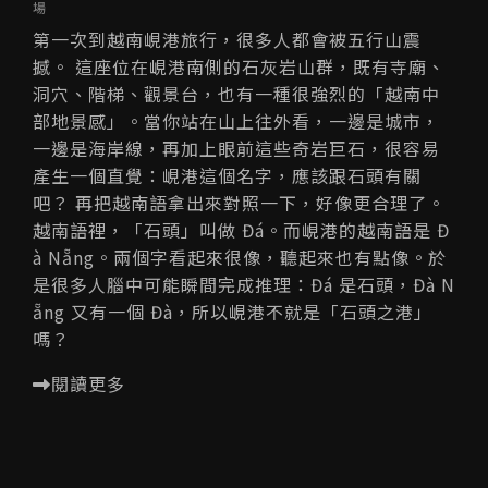
場
第一次到越南峴港旅行，很多人都會被五行山震
撼。 這座位在峴港南側的石灰岩山群，既有寺廟、
洞穴、階梯、觀景台，也有一種很強烈的「越南中
部地景感」。當你站在山上往外看，一邊是城市，
一邊是海岸線，再加上眼前這些奇岩巨石，很容易
產生一個直覺：峴港這個名字，應該跟石頭有關
吧？ 再把越南語拿出來對照一下，好像更合理了。
越南語裡，「石頭」叫做 Đá。而峴港的越南語是 Đ
à Nẵng。兩個字看起來很像，聽起來也有點像。於
是很多人腦中可能瞬間完成推理：Đá 是石頭，Đà N
ẵng 又有一個 Đà，所以峴港不就是「石頭之港」
嗎？
閱讀更多