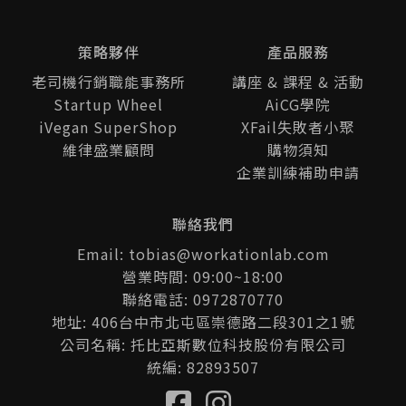
策略夥伴
產品服務
老司機行銷職能事務所
講座 & 課程 & 活動
Startup Wheel
AiCG學院
iVegan SuperShop
XFail失敗者小聚
維律盛業顧問
購物須知
企業訓練補助申請
聯絡我們
Email: tobias@workationlab.com
營業時間: 09:00~18:00
聯絡電話: 0972870770
地址: 406台中市北屯區崇德路二段301之1號
公司名稱: 托比亞斯數位科技股份有限公司
統編: 82893507