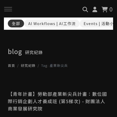
0
全部
AI Workflows | AI工作流
Events | 活動小
回主選單
回主選單
回主選單
關於我們
服務與課程
政府專案申請
blog
研究紀錄
最新消息
AiGC學院
小型人力提升計畫申請
首頁
研究紀錄
Tag: 產業新尖兵
品牌故事
課程 & 活動
大型人力提升計畫申請
服務項目
諮詢預約
數位轉型培力補助計畫(已截
止)
【青年計畫】勞動部產業新尖兵計畫：數位國
際行銷企劃人才養成班 (第5梯次) - 財團法人
執行實績
商業發展研究院
創業顧問免費諮詢申請