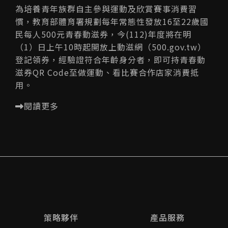
為培養青年族群自主參與運動及欣賞賽事消費習
慣，教育部體育署規劃每年常態性發放16至22歲國
民每人500元青春動滋券，今(112)年度將在明
（1）日上午10時起開放上動滋網（500.gov.tw）
登記領券，經驗證符合年齡身分者，即可持青春動
滋券QR Code至做運動、看比賽合作店家消費抵
用。
閱讀更多
策略夥伴
產品服務