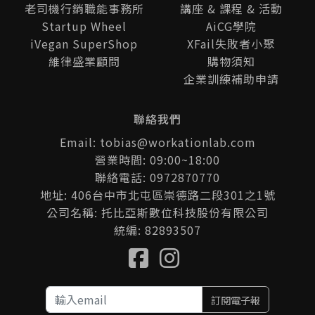
老司機行銷職能事務所
講座 & 課程 & 活動
Startup Wheel
AiCG學院
iVegan SuperShop
XFail失敗者小聚
維律盛業顧問
購物須知
企業訓練補助申請
聯絡我們
Email: tobias@workationlab.com
營業時間: 09:00~18:00
聯絡電話: 0972870770
地址: 406台中市北屯區崇德路二段301之1號
公司名稱: 托比亞斯數位科技股份有限公司
統編: 82893507
訂閱電子報