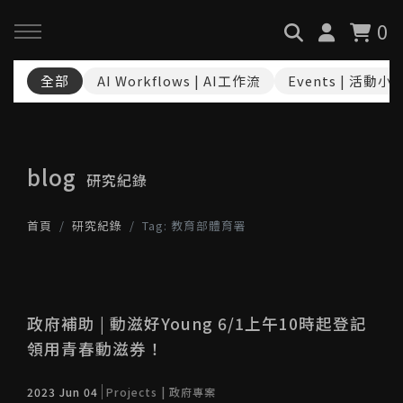
0
全部
AI Workflows | AI工作流
Events | 活動小
回主選單
回主選單
回主選單
關於我們
服務與課程
政府專案申請
blog
研究紀錄
最新消息
AiGC學院
小型人力提升計畫申請
首頁
研究紀錄
Tag: 教育部體育署
品牌故事
課程 & 活動
大型人力提升計畫申請
服務項目
諮詢預約
數位轉型培力補助計畫(已截
止)
政府補助 | 動滋好Young 6/1上午10時起登記
領用青春動滋券！
執行實績
創業顧問免費諮詢申請
2023 Jun 04
Projects | 政府專案