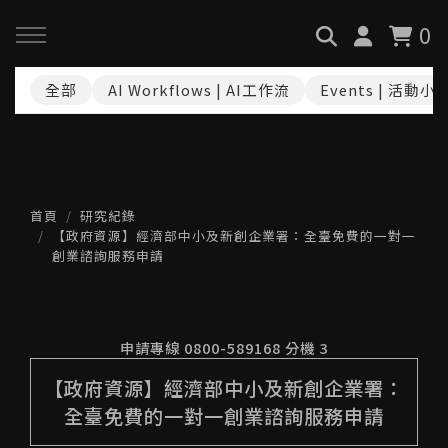
0
全部
AI Workflows | AI工作流
Events | 活動小
回主選單
回主選單
回主選單
關於我們
服務與課程
政府專案申請
最新消息
AiGC學院
小型人力提升計畫申請
首頁
研究紀錄
【政府資源】經濟部中小及新創企業署：全臺免費的一對一
創業諮詢服務申請
品牌故事
課程 & 活動
大型人力提升計畫申請
服務項目
諮詢預約
數位轉型培力補助計畫(已截
申請專線 0800-589168 分機 3
止)
【政府資源】經濟部中小及新創企業署：
執行實績
全臺免費的一對一創業諮詢服務申請
創業顧問免費諮詢申請