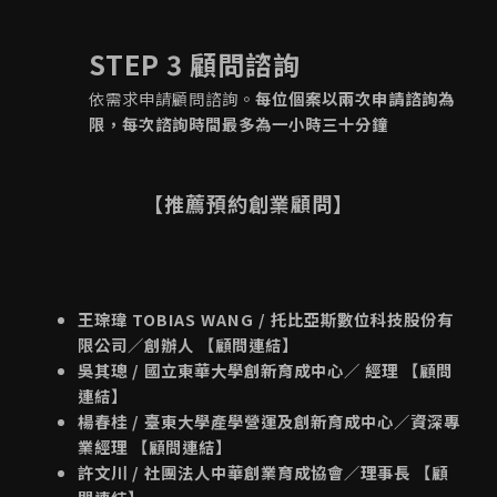
STEP 3 顧問諮詢
依需求申請顧問諮詢。
每位個案以兩次申請諮詢為
限，每次諮詢時間最多為一小時三十分鐘
【推薦預約創業顧問】
王琮瑋 TOBIAS WANG / 托比亞斯數位科技股份有
限公司／創辦人 【
顧問連結
】
吳其璁 / 國立東華大學創新育成中心／ 經理 【
顧問
連結
】
楊春桂 / 臺東大學產學營運及創新育成中心／資深專
業經理 【
顧問連結
】
許文川 / 社團法人中華創業育成協會／理事長 【
顧