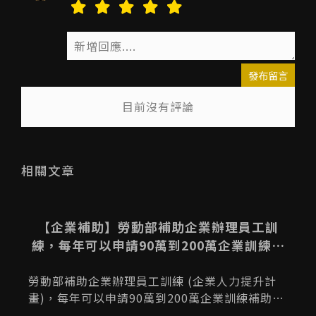
發布留言
目前沒有評論
送出
相關文章
力
【企業補助】勞動部補助企業辦理員工訓
體
練，每年可以申請90萬到200萬企業訓練補
升
助！(企業人力提升計畫)
勞動部補助企業辦理員工訓練 (企業人力提升計
畫)，每年可以申請90萬到200萬企業訓練補助！
主要是協助企業為在職員工提供進修與技能培