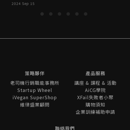
2024 Sep 15
2
訓，持續提升員工素質，累積國家人力資本，並
增強企業競爭力。此計畫涵蓋個別型、聯合型與
產業推升型三種訓練計畫，企業可依據需求選擇
合適的方案申請補助。個別型計畫針對單一企
業，最高補助金額達95萬元；聯合型計畫需結合
多家企業，補助金額上限190萬元；產業推升型
計畫則針對中堅企業與獲得國家獎項的單位，最
高可獲200萬元補助。該計畫促進企業持續發展
人力資源，並為企業提供專項輔導與訓練，助力
國內整體人力素質的提升。
策略夥伴
產品服務
老司機行銷職能事務所
講座 & 課程 & 活動
Startup Wheel
AiCG學院
iVegan SuperShop
XFail失敗者小聚
維律盛業顧問
購物須知
企業訓練補助申請
聯絡我們