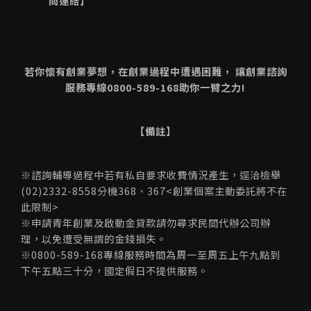
問連結
】
若你懷有創業夢想，在創業過程中遭遇困難， 讓創業諮詢
服務專線0800-589-168助你一臂之力!
【備註】
※諮詢輔導過程中若有私自要求收費情況產生，逕洽檢舉
(02)2332-8558分機368、367<創業個案主動委託將不在
此限制>
※申請青年創業及啟動金貸款請勿尋求民間代辦公司辦
理，以免遭受無謂的金錢損失。
※0800-589-168專線服務時間為周一至周五上午九點到
下午五點三十分，國定假日不提供服務。