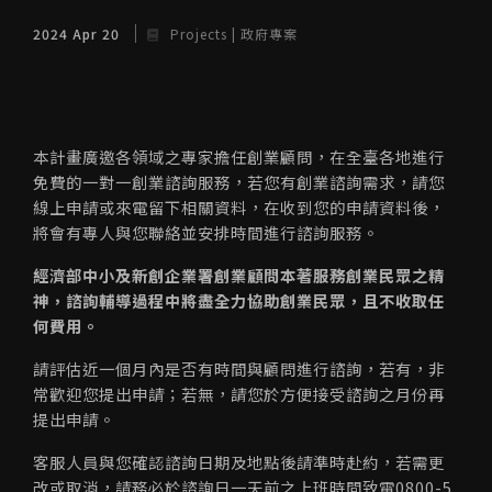
2024 Apr 20
Projects | 政府專案
本計畫廣邀各領域之專家擔任創業顧問，在全臺各地進行
免費的一對一創業諮詢服務，若您有創業諮詢需求，請您
線上申請或來電留下相關資料，在收到您的申請資料後，
將會有專人與您聯絡並安排時間進行諮詢服務。
經濟部中小及新創企業署創業顧問本著服務創業民眾之精
神，諮詢輔導過程中將盡全力協助創業民眾，且不收取任
何費用。
請評估近一個月內是否有時間與顧問進行諮詢，若有，非
常歡迎您提出申請；若無，請您於方便接受諮詢之月份再
提出申請。
客服人員與您確認諮詢日期及地點後請準時赴約，若需更
改或取消，請務必於諮詢日一天前之上班時間致電0800-5