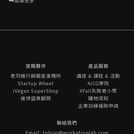
閱讀更多
策略夥伴
產品服務
老司機行銷職能事務所
講座 & 課程 & 活動
Startup Wheel
AiCG學院
iVegan SuperShop
XFail失敗者小聚
維律盛業顧問
購物須知
企業訓練補助申請
聯絡我們
Email: tobias@workationlab.com