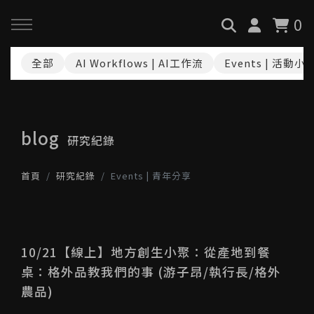
0
全部
AI Workflows | AI工作流
Events | 活動小
回主選單
回主選單
回主選單
關於我們
服務與課程
政府專案申請
blog
研究紀錄
最新消息
AiGC學院
小型人力提升計畫申請
首頁
研究紀錄
Events | 青年分享
品牌故事
課程 & 活動
大型人力提升計畫申請
服務項目
諮詢預約
數位轉型培力補助計畫(已截
止)
10/21【線上】地方創生小聚：從產地到餐
桌：格外品教我們的事 (游子昂/執行長/格外
執行實績
農品)
創業顧問免費諮詢申請