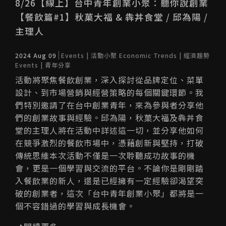
8/26【線上】台中青年創業小聚：聽你說創業
【餐飲篇#1】秋菓大福 & 犇丼食堂 / 邱為陽 /
主理人
2024 Aug 09
Events | 活動小聚
Economic Trends | 經濟趨勢
Events | 青年分享
活動將聚焦餐飲創業，深入探討從品牌定位、菜單
設計、到市場營銷與經營策略的每個關鍵環節。我
們特別邀請了在台中創業青年，來為參與者分享他
們的創業故事與經驗。邱為陽，秋菓大福及犇丼食
堂的主理人將在活動中詳述這一切，並分享他如何
在競爭激烈的餐飲市場中，憑藉創新與堅持，打破
傳統思維本次活動不僅是一次聆聽成功故事的機
會，更是一個學習與交流的平台。不論你是剛剛踏
入餐飲業的新人，還是已經擁有一定經驗卻渴望突
破的創業者，這次「台中青年創業小聚」都將是一
個不容錯過的學習與成長機會。