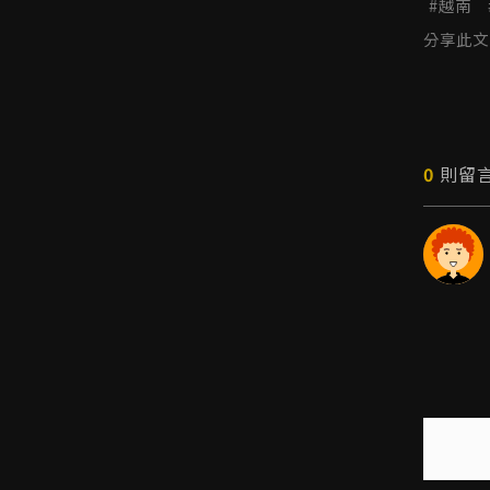
越南
台灣新創生態圈 (1)
U-start (1)
分享此文
遠距工作 (2)
遠距 (1)
芽莊 (1)
墨西哥 (1)
產業新尖兵 (1)
Green Innovation Fellowship (2)
0
則留
GIF (3)
創業輔導 (2)
創業諮詢 (2)
中小企業署 (1)
TVCA (1)
新創100 (1)
中華民國創業投資商業同業公會 (1)
DIGITAL 2024 (1)
Venture Star (1)
新北市政府青年局 (2)
台越合作 (11)
越南合作 (10)
芹苴 (2)
臺北市政府青年局 (7)