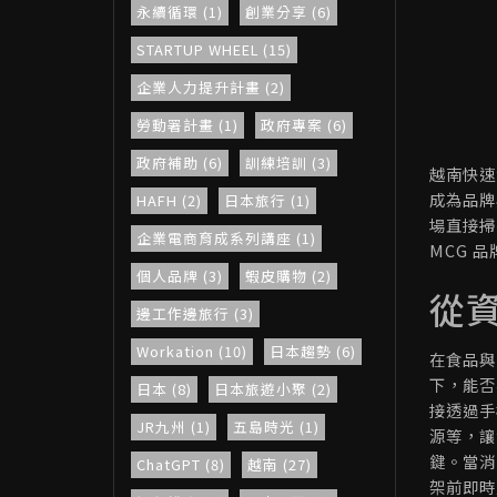
永續循環 (1)
創業分享 (6)
STARTUP WHEEL (15)
企業人力提升計畫 (2)
勞動署計畫 (1)
政府專案 (6)
政府補助 (6)
訓練培訓 (3)
越南快速
成為品牌
HAFH (2)
日本旅行 (1)
場直接掃
企業電商育成系列講座 (1)
MCG 品
個人品牌 (3)
蝦皮購物 (2)
從
邊工作邊旅行 (3)
Workation (10)
日本趨勢 (6)
在食品與
下，能否
日本 (8)
日本旅遊小聚 (2)
接透過手
JR九州 (1)
五島時光 (1)
源等，讓
鍵。當消
ChatGPT (8)
越南 (27)
架前即時