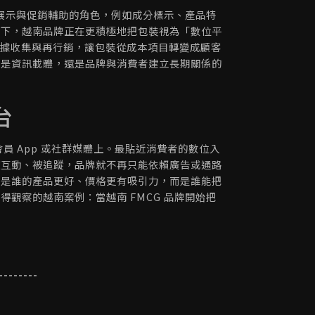
訊展示與促銷輔助的角色，例如成分標示、產品特
之下，越南品牌正在更積極地把包裝視為「數位平
、數據收集與再行銷，讓包裝從成本項目轉變成顧客
只是資訊載體，還是品牌與消費者建立長期關係的
台
會員 App 或社群媒體上。最貼近消費者的數位入
被互動、被追蹤，品牌就不再只能依賴廣告或通路
只是誰的產品更好、價格更有吸引力，而是誰能把
觀察的越南案例：當越南 FMCG 品牌開始把
--------