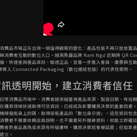
消費品市場正在出現一個值得觀察的變化：產品包裝不再只是放置
與消費者互動的數位入口。越南魚露品牌 Nam Ngư 近期將 QR 
描，快速查詢產品資訊、驗證正品，並進一步進入會員、優惠與互動
牌導入 Connected Packaging（數位連結包裝）的代表性案例。
資訊透明開始，建立消費者信任
日常消費品市場中，消費者越來越重視產品來源、製造日期、有效
在購買現場快速取得可信資訊，已經成為影響購買決策的重要因素。Nam 
機掃描瓶身上的碼，取得該瓶產品的「數位身分證」。這些資訊包
消費者不需要依賴店員說明，也不需要另外搜尋資料，就能立即確
費者對產品真偽或來源有所疑慮時，購買決策就會被延遲；但如果
建立。