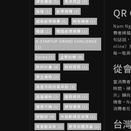
課程講座 (5)
馬來西亞 (2)
QR
股權 (1)
創業競賽 (3)
越南創業競賽 (5)
問卷調查 (1)
Nam 
韓國 (1)
韓國創業競賽 (1)
費者掃描
句話說，
K-STARTUP GRAND CHALLENGE
nlin
(1)
每一瓶商
korea (1)
企業訓練 (8)
從
政府計畫 (8)
政府貸款 (1)
學生補助 (2)
當消費者
高雄市政府青年局 (3)
時間、掃
示」轉向
高雄補助 (2)
匯款資訊 (1)
機會。Na
優惠代碼 (1)
課程優惠 (1)
消費者在
勞動部 (4)
中高齡穩定就業 (1)
台
青春動滋券 (1)
教育部體育署 (1)