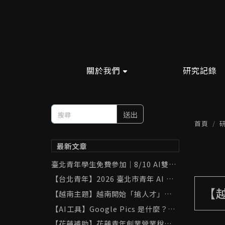
關於我們
研究記錄
送出
首頁
最新文章
臺北青年學生免費參加｜8/10 AI雙助
手實戰班：ChatGPT × Gemini 學
【台北青年】2026 臺北市青年 AI 工
習與職場應用
具補助完整攻略｜ChatGPT、Gemin
【越
【越南主題】越南開始「搶人才」了！
i、Canva 最高補助 8,000 元
胡志明市祭出 AI 與半導體人才補助，
【AI工具】Google Pics 是什麼？用
台灣可以從中學到什麼？
「黑貓打網球」實測 AI 圖像生成與局
【花蓮補助】花蓮青年創業營業稅補助