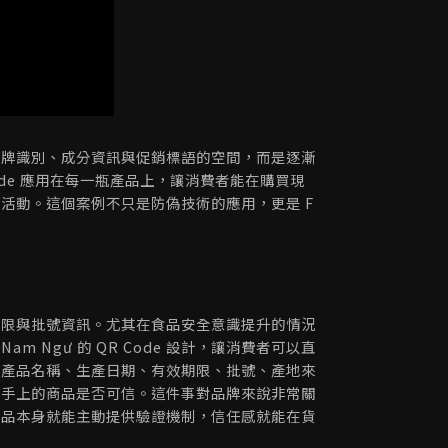
品牌識別、成分資訊與促銷標語的空間，而是逐漸
Code 應用在每一瓶產品上，讓消費者能在購買現
活動。這個案例不只是防偽技術的應用，更是 F
期限與批號資訊。尤其在食品安全意識提升的情況
Ngư 的 QR Code 設計，讓消費者可以直
含產品名稱、生產日期、有效期限、批號、產地來
認手上的商品是否可信。這件事對品牌來說非常關
產品本身就能主動提供驗證機制，信任感就能在貨