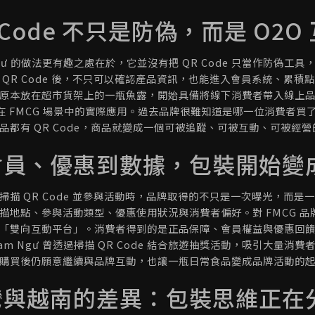
 Code 不只是防偽，而是 O2O
Ngư 的做法更有趣之處在於，它並沒有把 QR Code 只當作防偽
 QR Code 後，不只可以確認產品資訊，也能進入會員系統、累
原本放在超市貨架上的一瓶魚露，開始具備將線下消費者帶入線上品牌生態系
e）在 FMCG 場景中的實際應用。過去品牌很難知道是哪一位消費
品都有 QR Code，商品就變成一個可被追蹤、可被互動、可被經
會員、優惠到數據，包裝開始變
掃描 QR Code 並參與活動時，品牌取得的不只是一次曝光，而
描地點、參與活動類型、優惠使用狀況與消費者偏好。對 FMCG 
「雙向互動平台」。消費者得到的是正品保障、會員權益與優惠回
m Ngư 曾透過掃描 QR Code 結合旅遊抽獎活動，吸引大量消費者
購買後仍願意繼續與品牌互動，也讓一瓶日常食品變成品牌活動的
灣與越南的差異：包裝思維正在