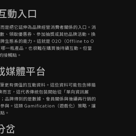
 互動入口
工具，而是把它延伸為品牌經營消費者關係的入口。消
積點數、領取優惠券、參加抽獎或其他品牌活動。換
的能力。這就是 O2O（Offline to O
者買了哪一瓶產品，也很難在購買後持續互動。但當
營的接觸點。
成媒體平台
是一筆更有價值的互動資料。這些資料可能包含掃描
品牌而言，這代表傳統包裝開始從「單向資訊展
饋；品牌得到的是數據、會員關係與後續再行銷的
參與。這類 Gamification（遊戲化）策略，讓
起點。
分岔