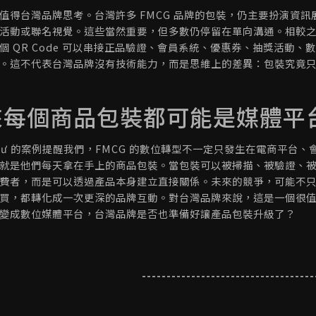
值得台灣品牌思考。台灣許多 FMCG 品牌的包裝，仍主要扮演資
活動或聯名視覺。這些當然重要，但多數仍停留在單向溝通。相較
個 QR Code 可以串接正品驗證、會員系統、優惠券、抽獎活動
。這不代表台灣品牌沒有技術能力，而是思維上的差異：包裝究竟
來每個商品包裝都可能是媒體平
Ngư 的案例提醒我們，FMCG 的數位轉型不一定只發生在電商平台、
就是他們每天拿在手上的商品包裝。當包裝可以被掃描、被驗證、
費者，而是可以透過產品本身建立直接關係。未來的競爭，可能不
買，都轉化成一次更深的品牌互動。對台灣品牌來說，這是一個很值得
變成數位媒體平台，台灣品牌是否也準備好讓產品包裝升級了？
-----------------------------------