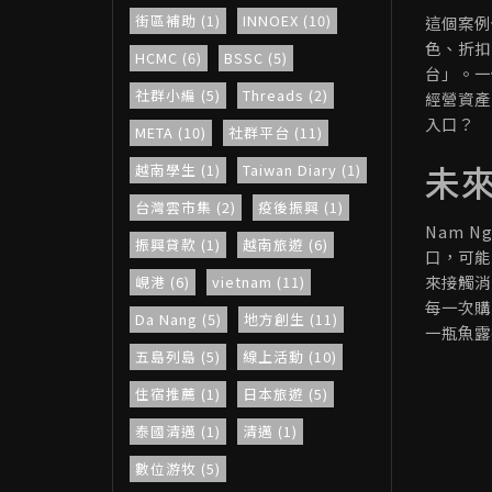
街區補助 (1)
INNOEX (10)
這個案例
色、折扣
HCMC (6)
BSSC (5)
台」。一
社群小編 (5)
Threads (2)
經營資產
入口？
META (10)
社群平台 (11)
未
越南學生 (1)
Taiwan Diary (1)
台灣雲市集 (2)
疫後振興 (1)
Nam 
振興貸款 (1)
越南旅遊 (6)
口，可能
來接觸消
峴港 (6)
vietnam (11)
每一次購
Da Nang (5)
地方創生 (11)
一瓶魚露
五島列島 (5)
線上活動 (10)
住宿推薦 (1)
日本旅遊 (5)
泰國清邁 (1)
清邁 (1)
數位游牧 (5)