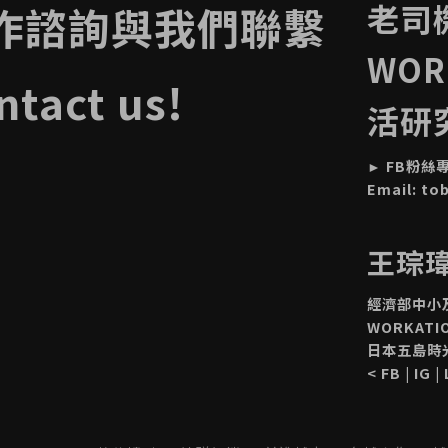
老司
作諮詢與我們聯繫
WOR
ntact us!
活研
►
FB粉絲
Email:
to
王琮瑋 
經濟部中小
WORKAT
日本五島時
<
FB
|
IG
|