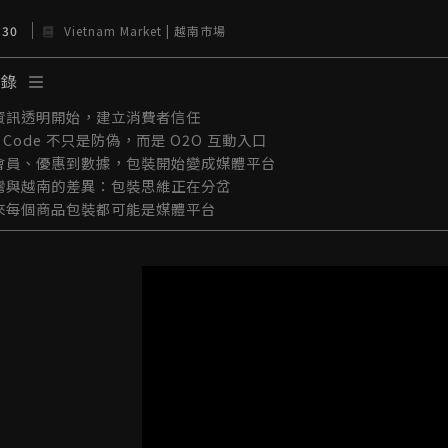
 30
Vietnam Market | 越南市場
目錄
資訊透明開始，建立消費者信任
 Code 不只是防偽，而是 O2O 互動入口
會員、優惠到數據，包裝開始變成媒體平台
灣與越南的差異：包裝思維正在分岔
來每個商品包裝都可能是媒體平台