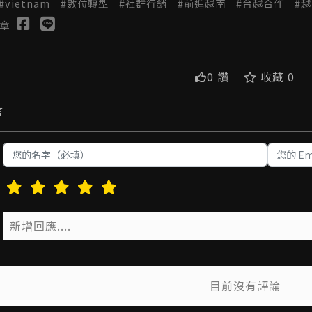
vietnam
數位轉型
社群行銷
前進越南
台越合作
越
章
0 讚
收藏 0
言
目前沒有評論