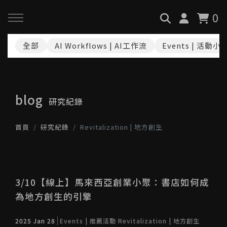
0
全部
AI Workflows | AI工作流
Events | 活動小
回主選單
回主選單
回主選單
關於我們
服務與課程
政府專案申請
blog
研究紀錄
最新消息
AiGC學院
小型人力提升計畫申請
首頁
研究紀錄
Revitalization | 地方創生
品牌故事
課程 & 活動
大型人力提升計畫申請
服務項目
諮詢預約
數位轉型培力補助計畫(已截
止)
3/10【線上】馬來西亞創業小聚：書店如何成
為地方創生的引擎
執行實績
創業顧問免費諮詢申請
2025 Jan 28
Events | 推薦活動
Revitalization | 地方創生