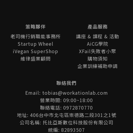
策略夥伴
產品服務
老司機行銷職能事務所
講座 & 課程 & 活動
Startup Wheel
AiCG學院
iVegan SuperShop
XFail失敗者小聚
維律盛業顧問
購物須知
企業訓練補助申請
聯絡我們
Email: tobias@workationlab.com
營業時間: 09:00~18:00
聯絡電話: 0972870770
地址: 406台中市北屯區崇德路二段301之1號
公司名稱: 托比亞斯數位科技股份有限公司
統編: 82893507