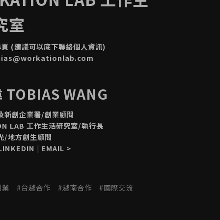
究室
專頁
(建議可以底下聯絡個人資訊)
bias@workationlab.com
TOBIAS WANG
及新創企業署/創業顧問
ION LAB 工作生活研究室/執行長
光/地方創生顧問
LINKEDIN
|
EMAIL
>
創業
台越合作
越南合作
國際交流