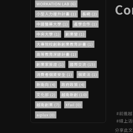
Co
WORKATION LAB (6)
小型人力提升計畫 (1)
長崎 (2)
中國醫藥大學 (1)
產學合作 (1)
中央大學 (1)
創業營 (1)
大專院校創新創業教育計畫 (1)
高等教育深耕計畫 (1)
創業家簽證 (1)
國際交流 (15)
消費者個資安全 (1)
個資法 (1)
新南向 (4)
政府政策 (4)
文化部 (2)
越南新創 (10)
越南創業 (7)
Xfail (0)
前進越
aiplux (0)
線上活
2023台灣新創生態圈Guidebook
分享此文
(1)