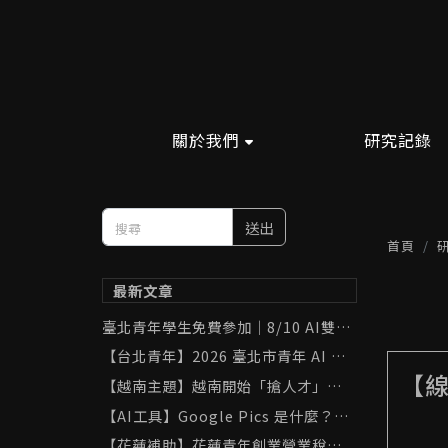
關於我們
研究記錄
送出
首頁
最新文章
臺北青年學生免費參加｜8/10 AI雙助
手實戰班：ChatGPT × Gemini 學
【台北青年】2026 臺北市青年 AI 工
習與職場應用
具補助完整攻略｜ChatGPT、Gemin
【
【越南主題】越南開始「搶人才」了！
i、Canva 最高補助 8,000 元
胡志明市祭出 AI 與半導體人才補助，
【AI工具】Google Pics 是什麼？用
台灣可以從中學到什麼？
「黑貓打網球」實測 AI 圖像生成與局
【花蓮補助】花蓮青年創業營業稅補助