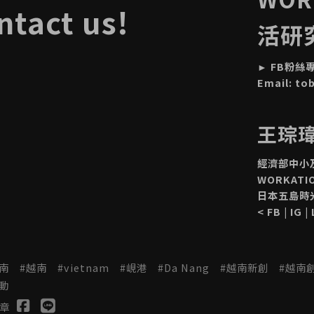
ntact us!
活研
►
FB粉絲
Email:
to
王琮瑋 
經濟部中小
WORKAT
日本五島時
<
FB
|
IG
|
南
越南
vietnam
峴港
Da Nang
越南新創
越南
動
章