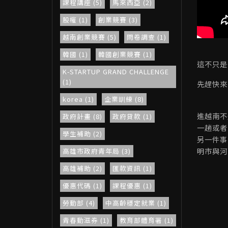
課程講座 (5)
馬來西亞 (2)
股權 (1)
創業競賽 (3)
越南創業競賽 (5)
問卷調查 (1)
韓國 (1)
韓國創業競賽 (1)
這不只是
K-STARTUP GRAND CHALLENGE
(1)
先趕快來
korea (1)
企業訓練 (8)
進越南不
政府計畫 (8)
政府貸款 (1)
一趟或者
學生補助 (2)
另一件事
明市與河
高雄市政府青年局 (3)
高雄補助 (2)
匯款資訊 (1)
優惠代碼 (1)
課程優惠 (1)
勞動部 (4)
中高齡穩定就業 (1)
青春動滋券 (1)
教育部體育署 (1)