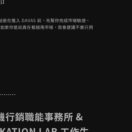
)】
ue，重點是在進入 DAVAS 前，先幫你完成市場驗證、
。如果你是認真在看越南市場，我會建議不要只用
--------
機行銷職能事務所 &
KATION LAB 工作生