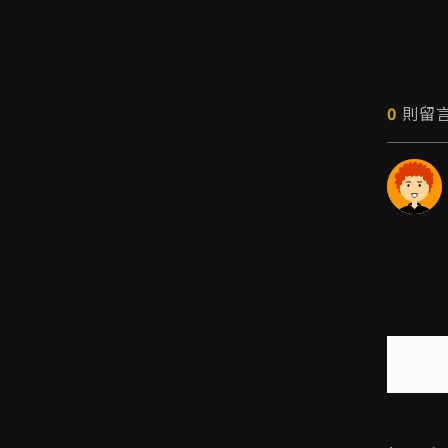
台灣新創生態圈 (1)
U-start (1)
遠距工作 (2)
遠距 (1)
芽莊 (1)
墨西哥 (1)
產業新尖兵 (1)
0
則留
Green Innovation Fellowship (2)
GIF (3)
創業輔導 (2)
創業諮詢 (2)
中小企業署 (1)
TVCA (1)
新創100 (1)
中華民國創業投資商業同業公會 (1)
送出
DIGITAL 2024 (1)
Venture Star (1)
新北市政府青年局 (2)
台越合作 (11)
越南合作 (10)
送出
芹苴 (2)
臺北市政府青年局 (7)