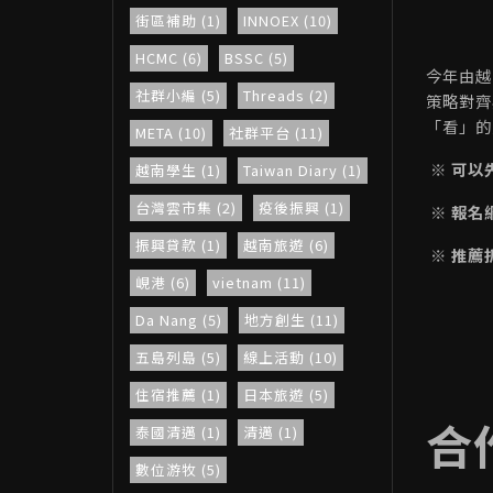
街區補助 (1)
INNOEX (10)
HCMC (6)
BSSC (5)
今年由越南
社群小編 (5)
Threads (2)
策略對齊
「看」
META (10)
社群平台 (11)
※ 可以
越南學生 (1)
Taiwan Diary (1)
台灣雲市集 (2)
疫後振興 (1)
※ 報名
振興貸款 (1)
越南旅遊 (6)
※ 推薦折
峴港 (6)
vietnam (11)
Da Nang (5)
地方創生 (11)
五島列島 (5)
線上活動 (10)
住宿推薦 (1)
日本旅遊 (5)
合
泰國清邁 (1)
清邁 (1)
數位游牧 (5)