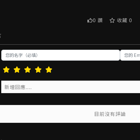
0 讚
收藏 0
言
目前沒有評論
送出
送