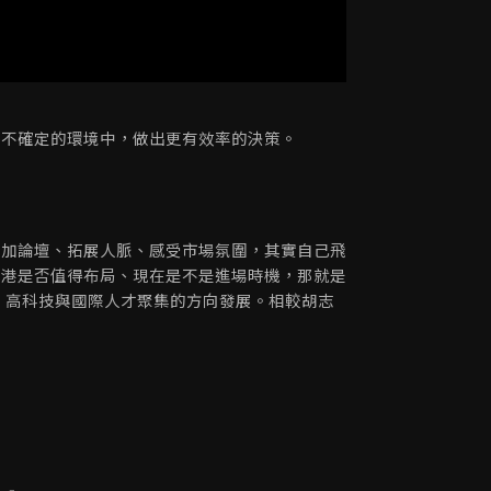
在不確定的環境中，做出更有效率的決策。
參加論壇、拓展人脈、感受市場氛圍，其實自己飛
峴港是否值得布局、現在是不是進場時機，那就是
、高科技與國際人才聚集的方向發展。相較胡志