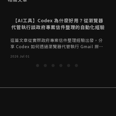
度
【AI工具】Codex 為什麼好用？從瀏覽器
開
代管執行談政府專案信件整理的自動化經驗
這篇文章從實際政府專案信件整理經驗出發，分
享 Codex 如何透過瀏覽器代管執行 Gmail 撈
信、截圖、整理清單與轉寄客戶，協助降低重複
2026 Jul 01
2
行政工作成本。AI 工具真正好用的地方，不只是
獲
幫你寫文案、整理資料或生成圖片，而是它開始
以
可以幫你「代管執行」那些原本很瑣碎、很耗時
五
間、但又不能出錯的工作。