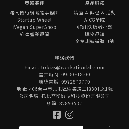
策略夥伴
產品服務
老司機行銷職能事務所
講座 & 課程 & 活動
Startup Wheel
AiCG學院
iVegan SuperShop
XFail失敗者小聚
維律盛業顧問
購物須知
企業訓練補助申請
聯絡我們
Email: tobias@workationlab.com
營業時間: 09:00~18:00
聯絡電話: 0972870770
地址: 406台中市北屯區崇德路二段301之1號
公司名稱: 托比亞斯數位科技股份有限公司
統編: 82893507