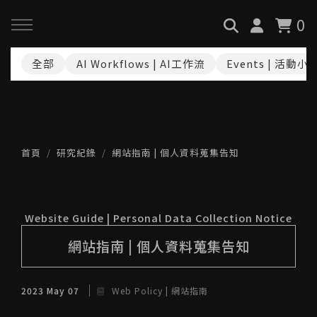
0
全部
AI Workflows | AI工作流
Events | 活動小
回主選單
回主選單
回主選單
關於我們
服務與課程
政府專案申請
最新消息
AiGC學院
小型人力提升計畫申請
首頁
研究紀錄
網站指南 | 個人資料蒐集告知
品牌故事
課程 & 活動
大型人力提升計畫申請
Website Guide | Personal Data Collection Notice
服務項目
諮詢預約
數位轉型培力補助計畫(已截
網站指南 | 個人資料蒐集告知
止)
執行實績
2023 May 07
Web Policy | 網站指南
創業顧問免費諮詢申請