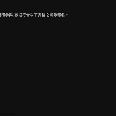
隊踴躍參與,歡迎符合以下資格之團隊報名。
--------