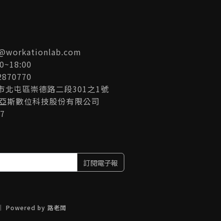
和消
需要區域振興
可持
隊)的力量！
00
振興合作志工
助您
五島市的資訊
角」吸引更多
s@workationlab.com
望透過外國人
0~18:00
各種魅力，從
870770
目前以韓語和
中市北屯區崇德路二段301之1號
選！
比亞斯數位科技股份有限公司
7
訂閱電子報
｜ Powered by
路老闆