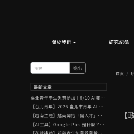
關於我們
研究記錄
送出
首頁
最新文章
臺北青年學生免費參加｜8/10 AI雙助
手實戰班：ChatGPT × Gemini 學
【台北青年】2026 臺北市青年 AI 工
習與職場應用
具補助完整攻略｜ChatGPT、Gemin
【政
【越南主題】越南開始「搶人才」了！
i、Canva 最高補助 8,000 元
胡志明市祭出 AI 與半導體人才補助，
【AI工具】Google Pics 是什麼？用
台灣可以從中學到什麼？
「黑貓打網球」實測 AI 圖像生成與局
【花蓮補助】花蓮青年創業營業稅補助