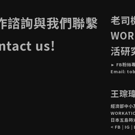
老司
作諮詢與我們聯繫
WOR
ntact us!
活研
►
FB粉絲
Email:
to
王琮瑋 
經濟部中小
WORKAT
日本五島時
<
FB
|
IG
|