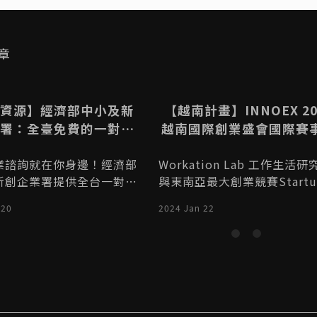
送出
送
章
資源】經濟部中小及新
【越南計畫】INNOEX 20
署：全臺免費的一對一
越南國際創業盛會國際賽
創業諮詢服務申請
參加Startup Wheel與2
業諮詢就在你身邊！經濟部
Workation Lab 工作生活研
在客戶和合作夥伴聯繫的
新創企業署提供全台一對一
與東南亞最大創業競賽Startu
會！
無論您是想了解創業流程、
heel和新創展會INNOEX合作 
 20
2024 Jan 22
業計畫、申請創業貸款、或
tartup Wheel這是為期6個
行銷策略建議，都能獲得專
讓越南團隊與國際團隊擴展越
詢協助，立即線上申請或來
場的計畫，吸引和支持了超過
-589-168#3，讓專家為您
多家越南和國際創業公司參與
津！
加INNOEX 2024，一個促進
與國際單位商業交流和合作的