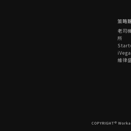
富的海洋生態、以及保存完好的戰
台灣新創生態圈 (1)
U-start (1)
史遺跡，每年吸引著來自世界各地
遠距工作 (2)
遠距 (1)
芽莊 (1)
的遊客。在這次的線上旅遊小聚
墨西哥 (1)
產業新尖兵 (1)
中，Eden將帶你探索這座神秘的
策略
島嶼！
老司
Green Innovation Fellowship (2)
所
GIF (3)
創業輔導 (2)
Star
創業諮詢 (2)
中小企業署 (1)
iVeg
維律
TVCA (1)
新創100 (1)
中華民國創業投資商業同業公會 (1)
DIGITAL 2024 (1)
Venture Star (1)
新北市政府青年局 (2)
台越合作 (11)
越南合作 (10)
芹苴 (2)
臺北市政府青年局 (7)
©
COPYRIGHT
Worka
青年局 (4)
聽你說創業 (1)