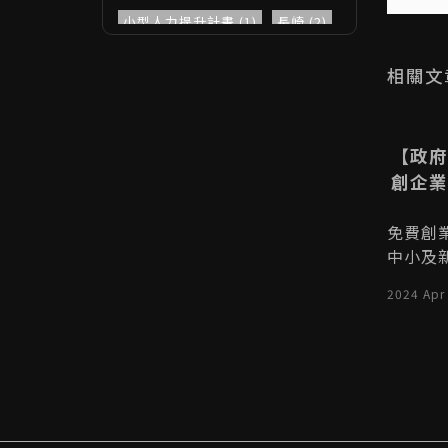
小型人力提升計畫 (1)
長崎 (2)
送出
送出
中國醫藥大學 (1)
產學合作 (1)
相關文
中央大學 (1)
創業營 (1)
大專院校創新創業教育計畫 (1)
ion 數位
3/30【線上】越南旅遊小聚：
【政府
高等教育深耕計畫 (1)
生活平衡
越南崑崙島 Côn Đảo 從「人
創企業
創業家簽證 (1)
國際交流 (15)
間地獄」 到「旅遊天堂」
消費者個資安全 (1)
個資法 (1)
模式的轉
你知道越南有一座島嶼，曾經是臭
免費創
為現代專業
名昭著的「人間地獄」嗎？它就是
中小及
新南向 (4)
政府政策 (4)
的一種方
崑崙島（Côn Đảo）。崑崙島位
服務，
文化部 (2)
越南新創 (10)
2024 Mar 04
2024 Apr
on的奧秘
於越南南部，由16個大小島嶼組
撰寫創
動，與專業
成，過去曾是法國殖民時期的監獄
是尋求
越南創業 (7)
Xfail (0)
on的魅
島，關押了無數越南政治犯和革命
業的諮
aiplux (0)
與挑戰，探
家。如今，崑崙島已經搖身一變，
電0800
2023台灣新創生態圈Guidebook
到生活與工
成為越南最受歡迎的旅遊目的地之
指點迷
(1)
名，開啟W
一。這裡擁有原始美麗的海灘、豐