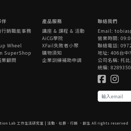
盛會。與政策制定者、企業家
費者社群共同探索數字經濟和
續發展。超過2萬與會者、1,0
+頂尖CEO和200+參展商，
夥伴
產品服務
聯絡我們
拓展業務版圖。
機行銷職能事務
講座 & 課程 & 活動
Email: tobia
AiCG學院
營業時間: 09:0
tup Wheel
XFail失敗者小聚
聯絡電話: 0972
an SuperShop
購物須知
地址: 406台
盛業顧問
企業訓練補助申請
公司名稱: 托
統編: 8289350
tion Lab 工作生活研究室 | 活動．社群．行銷 ．創生 All rights reserved 