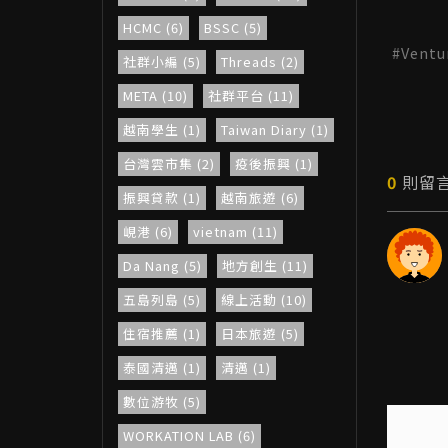
HCMC (6)
BSSC (5)
Ventu
社群小編 (5)
Threads (2)
META (10)
社群平台 (11)
越南學生 (1)
Taiwan Diary (1)
台灣雲市集 (2)
疫後振興 (1)
0
則留
振興貸款 (1)
越南旅遊 (6)
峴港 (6)
vietnam (11)
Da Nang (5)
地方創生 (11)
五島列島 (5)
線上活動 (10)
住宿推薦 (1)
日本旅遊 (5)
泰國清邁 (1)
清邁 (1)
數位游牧 (5)
WORKATION LAB (6)