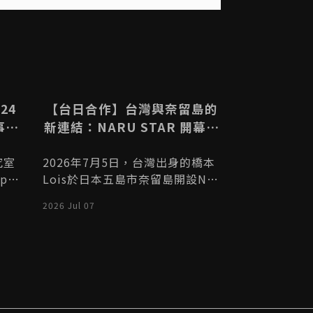
出
送出
24
【台日合作】台灣與奈留島的
【日本計畫
事，
新連結：NARU STAR 開幕，
隊募集外國
萬潛
從一間 Guest House 打開二
和
究室
2026年7月5日，台灣出身的橋本
近年來，五島
機
地域居住與地方創生的新入口
p W
Lois於日本五島市奈留島開設NA
成為電視劇和
/ S
RU STAR，將空屋改造成結合住
本知名度越來
2026 Jul 07
2025 Jan 09
月的
宿、交流與台日文化的Guest Ho
肺炎疫情的暫
南市
use，成為連結二地域居住、Wor
蓬勃發展。 
九千
kation、關係人口與地方創生的
市的旅遊業，
。參
新入口。
客，還需要吸
越南
希望專注於吸
重要
國和台灣是主