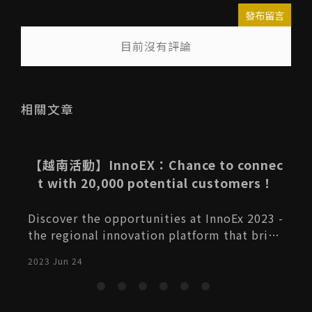
發布留言
目前沒有評論
送出
相關文章
申
【越南活動】InnoEX：Chance to connec
t with 20,000 potential customers！
Discover the opportunities at InnoEx 2023 -
the regional innovation platform that bring
s together policymakers, government agen
2023 Jun 24
2
cies, venture capitalists, influential entrep
reneurs, and the consumer community. Joi
n us for a vibrant event focused on Digital E