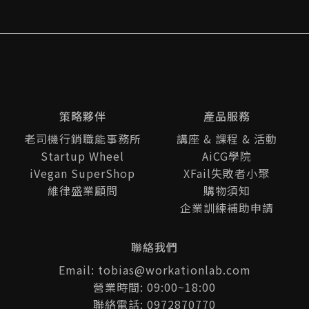
conomy and Sustainability, connecting all s
takeholders in the innovation ecosystem. N
etwork with 20,000 attendees, including p
otential buyers and distributors, and meet
1,000 top CEOs, successful entrepreneurs,
and venture capitalists/angel investors. Exp
lore 200 exhibitors for potential local part
策略夥伴
產品服務
nerships and growth opportunities. Choose
老司機行銷職能事務所
講座 & 課程 & 活動
your path: become an "Explorer" for VIP acc
ess or be an "Action Taker" with early bird
Startup Wheel
AiCG學院
packages offering discounts. Don't miss the
iVegan SuperShop
XFail失敗者小聚
chance to connect with target customers, d
維律盛業顧問
購物須知
iscover new buyers, and forge strategic par
企業訓練補助申請
tnerships at InnoEx 2023. Mark your calenda
r and be part of the innovation wave. Join u
聯絡我們
s now!
Email: tobias@workationlab.com
營業時間: 09:00~18:00
聯絡電話: 0972870770