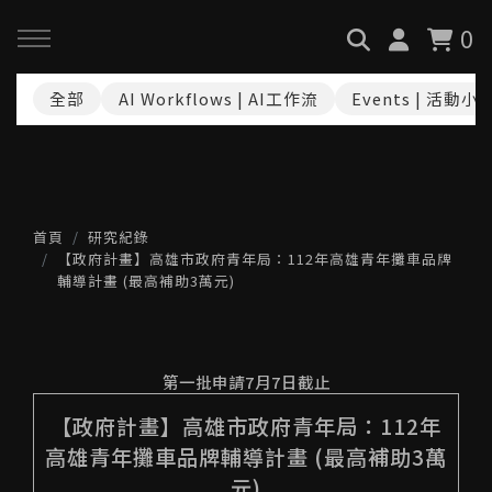
0
全部
AI Workflows | AI工作流
Events | 活動小
回主選單
回主選單
回主選單
關於我們
服務與課程
政府專案申請
最新消息
AiGC學院
小型人力提升計畫申請
首頁
研究紀錄
【政府計畫】高雄市政府青年局：112年高雄青年攤車品牌
輔導計畫 (最高補助3萬元)
品牌故事
課程 & 活動
大型人力提升計畫申請
服務項目
諮詢預約
數位轉型培力補助計畫(已截
第一批申請7月7日截止
止)
【政府計畫】高雄市政府青年局：112年
執行實績
高雄青年攤車品牌輔導計畫 (最高補助3萬
創業顧問免費諮詢申請
元)