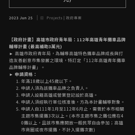
2023 Jun 25
Projects | 政府專案
【政府計畫】高雄市政府青年局：112年高雄青年攤車品牌
輔導計畫 (最高補助3萬元)
►
高雄市政府青年局，為輔導高雄特色攤車品牌成長與打
造友善創意市集發展之環境，特訂定「112年高雄青年攤車
品牌輔導計畫」。
► 申請資格：
年滿18歲以上45歲以下。
申請人須為該攤車品牌之負責人。
申請人設籍高雄或營業登記設於高雄。
申請人須經執行單位核准後，方為本計畫輔導對象。
申請人自111年1月至112年6月止，需曾於本市相關
主題市集擺攤3次以上。(本市主題市集之攤位應在4
0攤以上，且該市集應開放一般民眾自由參加；高雄
市商圈或夜市擺攤，不計入擺攤次數)