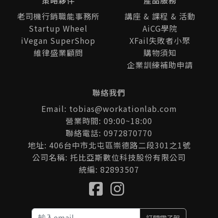
策略夥伴
產品服務
老司機行銷職能事務所
講座 & 課程 & 活動
Startup Wheel
AiCG學院
iVegan SuperShop
XFail失敗者小聚
維律盛業顧問
購物須知
企業訓練補助申請
聯絡我們
Email: tobias@workationlab.com
營業時間: 09:00~18:00
聯絡電話: 0972870770
地址: 406台中市北屯區崇德路二段301之1號
公司名稱: 托比亞斯數位科技股份有限公司
統編: 82893507
訂閱電子報