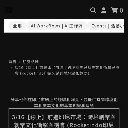
0
全部
AI Workflows | AI工作流
Events | 活動小
回主選單
回主選單
回主選單
關於我們
服務與課程
政府專案申請
最新消息
AiGC學院
小型人力提升計畫申請
首頁
研究紀錄
3/16【線上】前進印尼市場：跨境創業與就業文化衝擊與機
會 (Rocketindo印尼火箭跨境電商加速器)
品牌故事
課程 & 活動
大型人力提升計畫申請
服務項目
諮詢預約
數位轉型培力補助計畫(已截
分享他們在印尼市場上的經驗和洞見，並提供有關跨境創
止)
業和就業文化的專業知識和建議
執行實績
3/16【線上】前進印尼市場：跨境創業與
創業顧問免費諮詢申請
就業文化衝擊與機會 (Rocketindo印尼