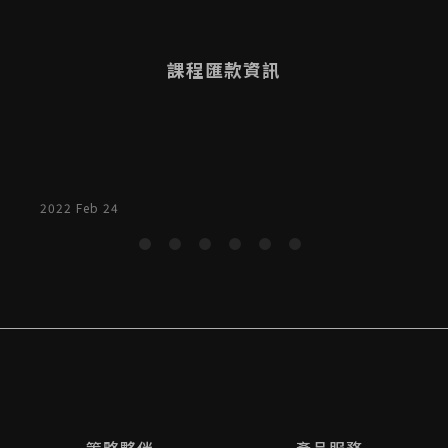
業
課程匯款資訊
)
2022 Feb 24
2
S
o
是
的