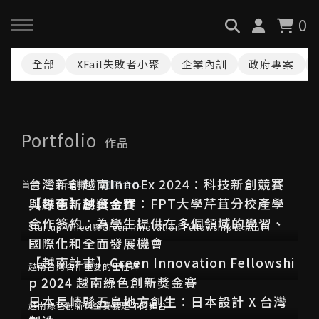
0
全部
XFail失敗者小聚
企業內訓
政府專案
回主選單
回主選單
回主選單
關於我們
服務與課程
政府專案申請
Portfolio
作品
最新消息
AiGC學院
小型人力提升計畫申請
台灣新創越南InnoEx 2024：科技新創競賽
首頁
作品集
國際合作
品牌故事
課程 & 活動
大型人力提升計畫申請
【越南】越台合作：FPT大學芹苴分校產學
與綠色新創獎金賽
合作簽約：為學生提供在多個領域的學習、
Startup Wheel與Green Innovation Fellowship表現出色
服務項目
諮詢預約
數位轉型培力補助計畫(已截
國際化和全面發展機會
止)
【越南計畫】Green Innovation Fellowshi
越南台灣合作重要的里程碑
執行實績
p 2024 越南綠色創新獎金賽
創業顧問免費諮詢申請
日本長崎縣五島地方創生：日本設計 X 台灣
越南綠色創新獎金賽就是你的舞台