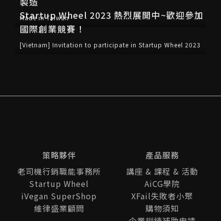
製造
Startup Wheel 2023 熱烈展開中~歡迎參加
Made in Taiwan
國際創業競賽！
[Vietnam] Invitation to participate in Startup Wheel 2023
策略夥伴
產品服務
老司機行銷職能事務所
講座 & 課程 & 活動
Startup Wheel
AiCG學院
iVegan SuperShop
XFail失敗者小聚
維律盛業顧問
購物須知
企業訓練補助申請