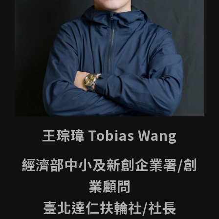
王琮瑋 Tobias Wang
經濟部中小及新創企業署/創
業顧問
臺北達仁扶輪社/社長