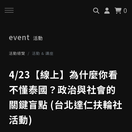
0
回主選單
回主選單
回主選單
event
活動
關於我們
服務與課程
政府專案申請
活動總覽
活動 & 講座
最新消息
AiGC學院
小型人力提升計畫申請
4/23【線上】為什麼你看
品牌故事
課程 & 活動
大型人力提升計畫申請
不懂泰國？政治與社會的
服務項目
諮詢預約
數位轉型培力補助計畫(已截
關鍵盲點 (台北達仁扶輪社
止)
活動)
執行實績
創業顧問免費諮詢申請