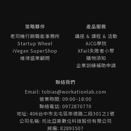
策略夥伴
產品服務
老司機行銷職能事務所
講座 & 課程 & 活動
Startup Wheel
AiCG學院
iVegan SuperShop
XFail失敗者小聚
維律盛業顧問
購物須知
企業訓練補助申請
聯絡我們
Email: tobias@workationlab.com
營業時間: 09:00~18:00
聯絡電話: 0972870770
地址: 406台中市北屯區崇德路二段301之1號
公司名稱: 托比亞斯數位科技股份有限公司
統編: 82893507