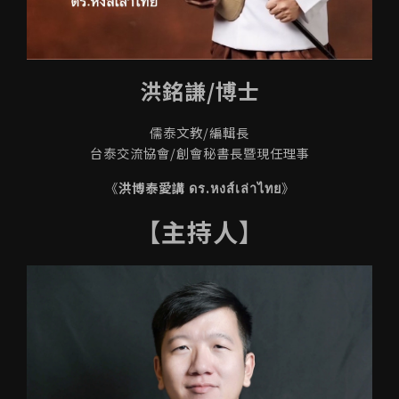
洪銘謙/博士
儒泰文教/編輯長
台泰交流協會/創會秘書長暨現任理事
《
洪博泰愛講 ดร.หงส์เล่าไทย
》
【主持人】