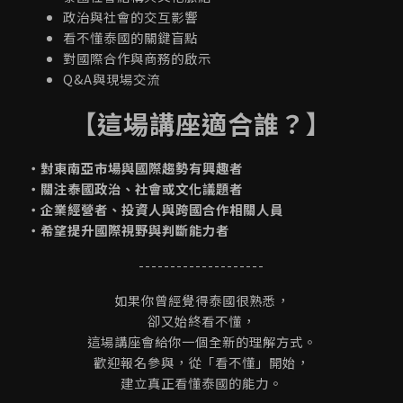
政治與社會的交互影響
看不懂泰國的關鍵盲點
對國際合作與商務的啟示
Q&A與現場交流
【這場講座適合誰？】
・對東南亞市場與國際趨勢有興趣者
・關注泰國政治、社會或文化議題者
・企業經營者、投資人與跨國合作相關人員
・希望提升國際視野與判斷能力者
--------------------
如果你曾經覺得泰國很熟悉，
卻又始終看不懂，
這場講座會給你一個全新的理解方式。
歡迎報名參與，從「看不懂」開始，
建立真正看懂泰國的能力。