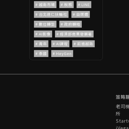
越南市場
稅務
LINE
台北達仁扶輪社
自媒體
數位轉型
政府轉暗
AI影像
經濟部商業發展署
青年
AI課程
前進越南
泰國
HeyGen
策略
老司
所
Star
iVeg