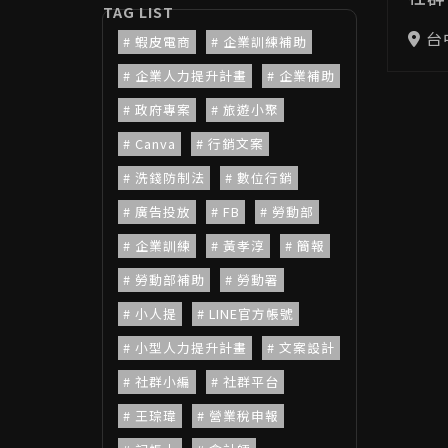
台
蝦皮電商
企業訓練補助
企業人力提升計畫
企業補助
政府專案
旅遊小聚
Canva
行銷文案
洗錢防制法
數位行銷
廣告投放
FB
勞動部
企業訓練
黃孝淳
簡報
勞動部補助
勞動署
小人提
LINE官方帳號
小型人力提升計畫
文案設計
社群小編
社群平台
王琮瑋
營業稅申報