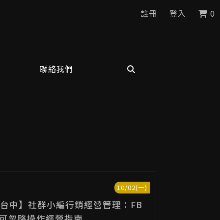
註冊
登入
0
聯絡我們
10/02(一)
2【台中】社群小編行銷經營管理：FB
G不可忽略操作經營指南