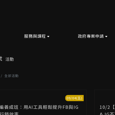
服務與課程
政府專案申請
nt
活動
全部活動
09/04(五)
小編養成班：用AI工具輕鬆提升FB與IG
10/
行銷效率
& I