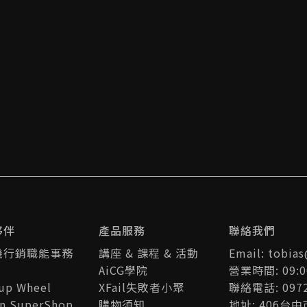
夥伴
產品服務
聯絡我們
機行銷職能事務
講座 & 課程 & 活動
Email: tobia
AiCG學院
營業時間: 09:0
tup Wheel
XFail失敗者小聚
聯絡電話: 0972
an SuperShop
購物須知
地址: 406台