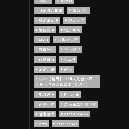
記帳士
會計師
共通核心職能
講師培訓
勞動部計畫
蝦皮大學
蝦皮賣場
電子商務
XFAIL
失敗者小聚
社群行銷
台中課程
行銷課程
AI工具
活動策展
越南
6/27【越南】Xfail失敗者小聚：
失敗中把知識變興趣 (邀請制)
地方創生
Freepik
創業小聚
馬來西亞創業小聚
越南創業
dtts-freepik
dtts
dtts-canva