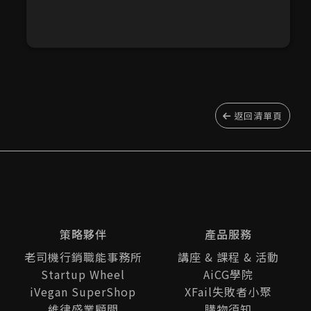
返回清單頁
策略夥伴
產品服務
老司機行銷職能事務所
講座 & 課程 & 活動
Startup Wheel
AiCG學院
iVegan SuperShop
XFail失敗者小聚
維律盛業顧問
購物須知