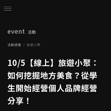
回主選單
回主選單
回主選單
event
活動
關於我們
服務與課程
政府專案申請
活動總覽
旅遊小聚
最新消息
AiGC學院
小型人力提升計畫申請
10/5【線上】旅遊小聚：
品牌故事
課程 & 活動
大型人力提升計畫申請
如何挖掘地方美食？從學
服務項目
諮詢預約
數位轉型培力補助計畫(已截
生開始經營個人品牌經營
止)
分享！
執行實績
創業顧問免費諮詢申請