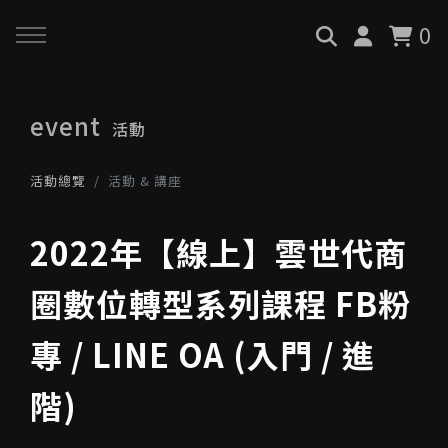
0
回主選單
回主選單
回主選單
event
活動
關於我們
服務與課程
政府專案申請
活動總覽
活動 & 講座
最新消息
AiGC學院
小型人力提升計畫申請
2022年【線上】雲世代商
品牌故事
課程 & 活動
大型人力提升計畫申請
圈數位轉型系列課程 FB粉
服務項目
諮詢預約
數位轉型培力補助計畫(已截
專 / LINE OA (入門 / 進
止)
階)
執行實績
創業顧問免費諮詢申請