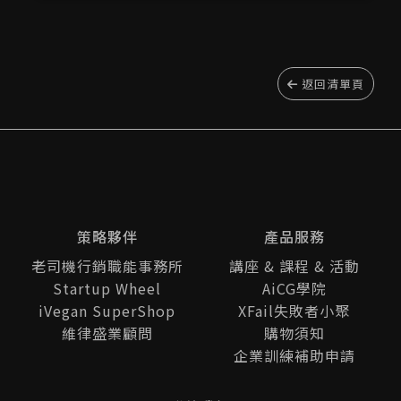
返回清單頁
策略夥伴
產品服務
老司機行銷職能事務所
講座 & 課程 & 活動
Startup Wheel
AiCG學院
iVegan SuperShop
XFail失敗者小聚
維律盛業顧問
購物須知
企業訓練補助申請