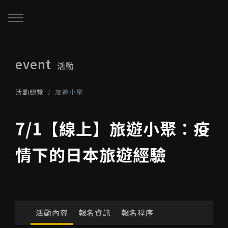
回主選單
回主選單
回主選單
event
活動
關於我們
服務與課程
政府專案申請
活動總覽
旅遊小聚
最新消息
AiGC學院
小型人力提升計畫申請
7/1【線上】旅遊小聚：疫
品牌故事
課程 & 活動
大型人力提升計畫申請
情下的日本旅遊經驗
服務項目
諮詢預約
數位轉型培力補助計畫(已截
止)
執行實績
活動內容
報名資訊
報名程序
創業顧問免費諮詢申請