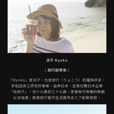
涼子 Ryoko
/ 旅行創業家 /
「Ryoko」是涼子，也是旅行（りょこう）的羅馬拼音，
早稻田資工研究所畢業，留學日本，並曾任職日本企業
「旭硝子」，從十九歲到三十九歲，憑著無可救藥的樂觀
以及強運，靠著旅行當作生活進而走入了創業旅程。