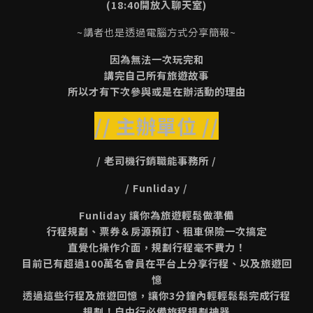
(18:40開放入聊天室)
~講者也是透過電腦方式分享簡報~
因為無法一次玩完和
講完自己所有旅遊故事
所以才有下次參與或是在辦活動的理由
// 主辦單位 //
/ 老司機行銷職能事務所 /
/ Funliday /
Funliday 讓你為旅遊輕鬆做準備
行程規劃、票券＆房源預訂、租車保險一次搞定
直覺化操作介面，規劃行程毫不費力！
目前已有超過100萬名會員在平台上分享行程、以及旅遊回
憶
透過這些行程及旅遊回憶，讓你3分鐘內輕輕鬆鬆完成行程
規劃！自由行必備旅程規劃神器