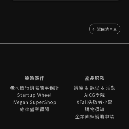
返回清單頁
策略夥伴
產品服務
老司機行銷職能事務所
講座 & 課程 & 活動
Startup Wheel
AiCG學院
iVegan SuperShop
XFail失敗者小聚
維律盛業顧問
購物須知
企業訓練補助申請