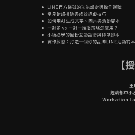
LINE官方帳號的功能設定與操作邏輯
常見錯誤排除與成效追蹤技巧
如何用AI生成文字、圖片與活動腳本
一對多 vs 一對一推播策略怎麼用？
小編必學的圈粉互動話術與轉單腳本
實作練習：打造一個你的品牌LINE活動範
【
王
經濟部中小
Workation