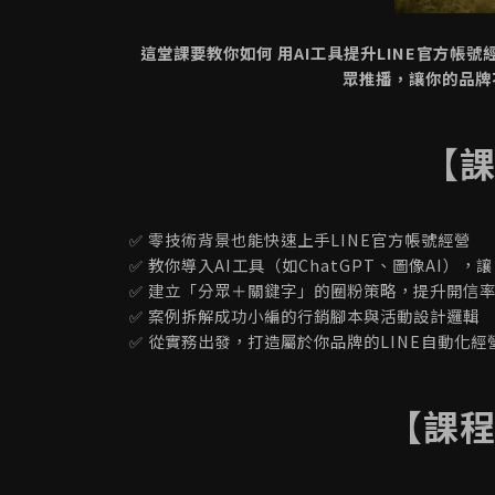
這堂課要教你如何 用AI工具提升LINE官方帳
眾推播，讓你的品牌
【
✅ 零技術背景也能快速上手LINE官方帳號經營
✅ 教你導入AI工具（如ChatGPT、圖像AI）
✅ 建立「分眾＋關鍵字」的圈粉策略，提升開信
✅ 案例拆解成功小編的行銷腳本與活動設計邏輯
✅ 從實務出發，打造屬於你品牌的LINE自動化經
【課