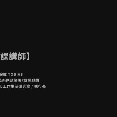
本
授課講師】
琮瑋 TOBIAS
及新創企業署/創業顧問
 Lab工作生活研究室 / 執行長