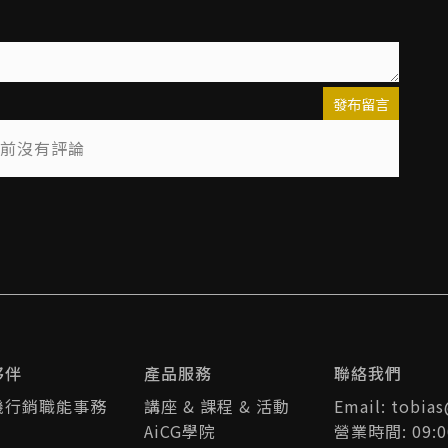
發布留言
前沒有評論
夥伴
產品服務
聯絡我們
機行銷職能事務
講座 & 課程 & 活動
Email: tobia
AiCG學院
營業時間: 09:0