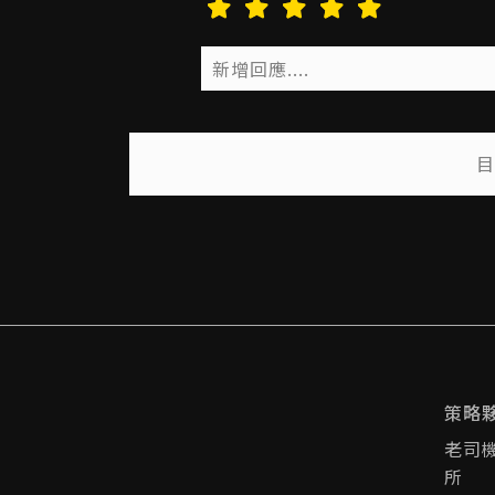
目
策略
老司
所