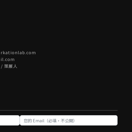
kationlab.com
l.com
G / 策展人