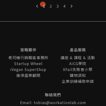
1
2
3
4
策略夥伴
產品服務
老司機行銷職能事務所
講座 & 課程 & 活動
Startup Wheel
AiCG學院
iVegan SuperShop
XFail失敗者小聚
維律盛業顧問
購物須知
企業訓練補助申請
聯絡我們
Email: tobias@workationlab.com