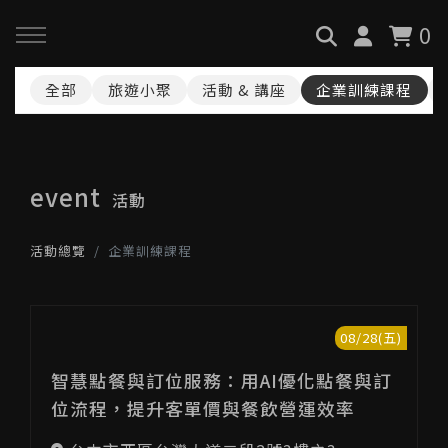
0
全部
旅遊小聚
活動 & 講座
企業訓練課程
回主選單
回主選單
回主選單
關於我們
服務與課程
政府專案申請
event
活動
最新消息
AiGC學院
小型人力提升計畫申請
活動總覽
企業訓練課程
品牌故事
課程 & 活動
大型人力提升計畫申請
服務項目
諮詢預約
數位轉型培力補助計畫(已截
08/28(五)
止)
智慧點餐與訂位服務：用AI優化點餐與訂
執行實績
位流程，提升客單價與餐飲營運效率
創業顧問免費諮詢申請