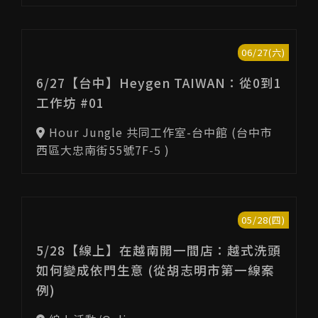
06/27(六)
6/27【台中】Heygen TAIWAN：從0到1
工作坊 #01
Hour Jungle 共同工作室-台中館 (台中市
西區大忠南街55號7F-5 )
05/28(四)
5/28【線上】在越南開一間店：越式洗頭
如何變成依門生意 (從胡志明市第一線案
例)