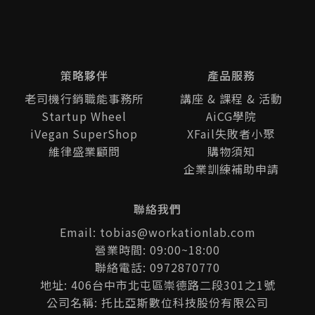
策略夥伴
產品服務
老司機行銷職能事務所
講座 & 課程 & 活動
Startup Wheel
AiCG學院
iVegan SuperShop
XFail失敗者小聚
維律盛業顧問
購物須知
企業訓練補助申請
聯絡我們
Email: tobias@workationlab.com
營業時間: 09:00~18:00
聯絡電話: 0972870770
地址: 406台中市北屯區崇德路二段301之1號
公司名稱: 托比亞斯數位科技股份有限公司