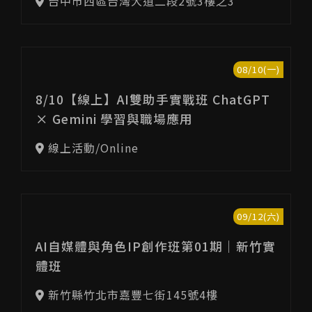
台中市西區台灣大道二段2號3樓之3
08/10(一)
8/10【線上】AI雙助手實戰班 ChatGPT
× Gemini 學習與職場應用
線上活動/Online
09/12(六)
AI自媒體與角色IP創作班第01期｜新竹實
體班
新竹縣竹北市嘉豐七街145號4樓