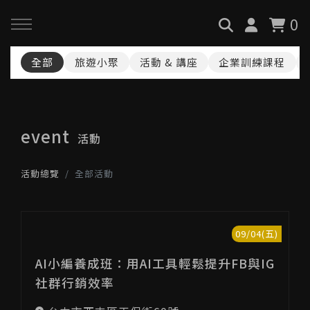
0
全部
旅遊小聚
活動 & 講座
企業訓練課程
回主選單
回主選單
回主選單
關於我們
服務與課程
政府專案申請
event
活動
最新消息
AiGC學院
小型人力提升計畫申請
活動總覽
全部活動
品牌故事
課程 & 活動
大型人力提升計畫申請
服務項目
諮詢預約
數位轉型培力補助計畫(已截
09/04(五)
止)
AI小編養成班：用AI工具輕鬆提升FB與IG
執行實績
社群行銷效率
創業顧問免費諮詢申請