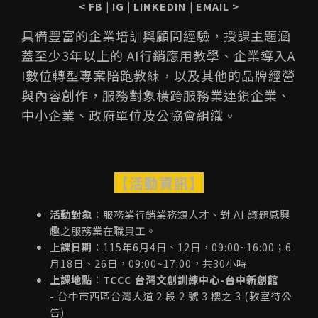
<
FB
|
IG
|
LINKEDIN
|
EMAIL
>
具備豐富的企業培訓與顧問經驗，授課主題涵
蓋至少3年以上的 AI行銷應用教學、企業導入A
I數位轉型專案陪跑教練，以及其他的品牌經營
與內容創作，服務對象橫跨服務業連鎖企業、
中小企業、政府單位及公協會組織。
【活動資訊】
活動對象
：服務業行銷業務類人才、對 AI 議題感興
趣之服務業在職員工。
上課日期
：115年6月4日、12日，09:00~16:00；6
月18日、26日，09:00~17:00，共30小時
上課地點
：
TCCC 台灣文創訓練中心-台中新創館
-
台中市西區台灣大道 2 段 2 號 3 樓之 3 (教室待公
告)