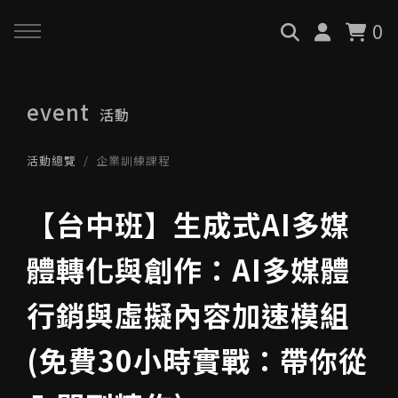
0
回主選單
回主選單
回主選單
event
活動
關於我們
服務與課程
政府專案申請
活動總覽
企業訓練課程
最新消息
AiGC學院
小型人力提升計畫申請
【台中班】生成式AI多媒
品牌故事
課程 & 活動
大型人力提升計畫申請
體轉化與創作：AI多媒體
服務項目
諮詢預約
數位轉型培力補助計畫(已截
行銷與虛擬內容加速模組
止)
(免費30小時實戰：帶你從
執行實績
創業顧問免費諮詢申請