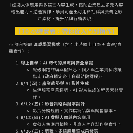
I虛擬人像應用與多語言內容生成，協助企業建立多元內容
輸出能力。透過實作，學員可產出可用於社群與廣告之影
片素材，提升品牌行銷表現。
【30 小時實戰：帶你從入門到精作】
※ 課程採取
混成學習模式
（含 4 小時線上自學 + 實體/直
播實作）：
線上自學：AI 時代的風險與安全意識
識破網路詐騙與假訊息、個人與企業資料防護
指南 (
政府規定必上自學時數課程
)。
6/4 (四)：產業趨勢與 AI 影片生成
生活服務產業趨勢、AI 影片生成流程與素材實
作。
6/12 (五)：影音策略與腳本設計
影片分鏡規劃、實作撰寫品牌與銷售腳本。
6/18 (四)：AI 虛擬人像與內容應用
虛擬人像應用情境、非真人內容製作與實作。
6/26 (五)：剪輯、多語應用暨成果發表