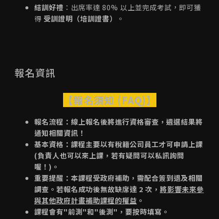
結訓好禮
：出席率達 80% 以上並完成考試，即可獲
得
受訓證明（培訓證書）
。
報名資訊
【報名須知 (FAQ)】
報名流程：線上報名後將進行資格審查，遴選結果將
通知相關資訊！
基本資格：課程主要以有稅籍公司員工才可申請上課
(負責人也可以來上課，若有疑問可以私訊詢問
喔！)。
重要提醒：本課程受政府補助，需配合簽到退及相關
調查。若報名成功後無故缺席達 2 次，
將影響未來參
與其他政府計畫補助課程的權益
。
課程會有"前測"和"後測"，要按時填寫。