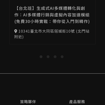
07/08(三)
【台北班】生成式AI多媒體轉化與創
作：AI多媒體行銷與虛擬內容加速模組
(免費30小時實戰：帶你從入門到精作)
10341臺北市大同區塔城街10號 (北門站
附近)
策略夥伴
產品服務