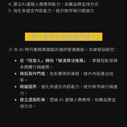
4. 建立AI虛擬人像應用能力，拓展品牌呈現方式
5. 強化多語言內容能力，提升跨市場行銷潛力
【為什麼你該參加這門課？】
※ 在 AI 時代服務業面臨共通的營運痛點。本課程協助您：
從「找客人」轉向「被演算法推薦」
：掌握短影音與
多媒體行銷趨勢。
降低製作門檻
：告別繁瑣的後製，提升內容產出效
率。
跨越國界
：強化多語言內容能力，提升跨市場行銷潛
力。
建立虛擬形象
：透過 AI 虛擬人像應用，拓展品牌呈
現方式。