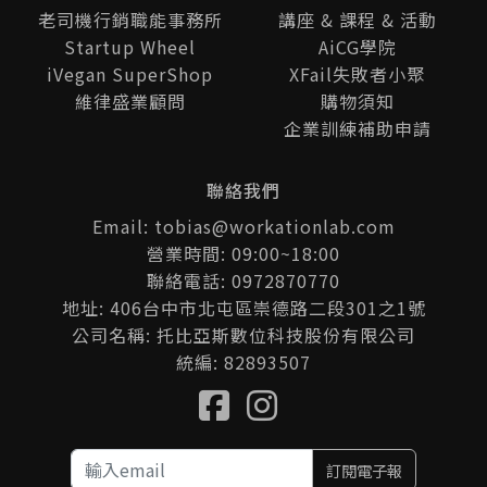
老司機行銷職能事務所
講座 & 課程 & 活動
Startup Wheel
AiCG學院
iVegan SuperShop
XFail失敗者小聚
維律盛業顧問
購物須知
企業訓練補助申請
聯絡我們
Email: tobias@workationlab.com
營業時間: 09:00~18:00
聯絡電話: 0972870770
地址: 406台中市北屯區崇德路二段301之1號
公司名稱: 托比亞斯數位科技股份有限公司
統編: 82893507
訂閱電子報