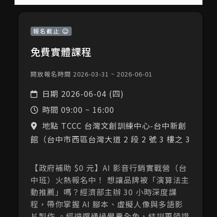
報名截止
免費實體課程
開放報名時間 2026-03-31 ~ 2026-06-01
日期
2026-06-04 (四)
時間
09:00 ~ 16:00
地點 TCCC 台灣文創訓練中心-台中新創
館（台中市西區台灣大道 2 段 2 號 3 樓之 3
【政府補助 $0 元】AI 影音行銷實戰營（台
中班）火熱報名中！ 想讓品牌被「演算法主
動推薦」嗎？經濟部主辦 30 小時深度課
程，帶你掌握 AI 腳本、虛擬人像與多語影
片製作 。經遴選通過學費全免，結訓再領證