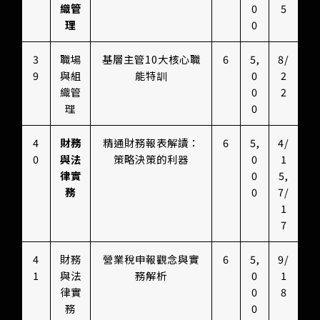
織管
0
5
理
0
3
職場
基層主管10大核心職
6
5,
8/
9
與組
能特訓
0
2
織管
0
2
理
0
4
財務
精通財務報表解讀：
6
5,
4/
0
與法
策略決策的利器
0
1
律實
0
5,
務
0
7/
1
7
4
財務
營業稅申報觀念與實
6
5,
9/
1
與法
務解析
0
1
律實
0
8
務
0