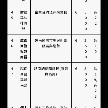
務
0
4
財務
企業合約法律與實務
6
5,
9/
5
與法
0
2
律實
0
2
務
0
4
越南
越南國際市場與新創
6
2,
5/
6
商務
發展與趨勢
5
1
與越
0
0
南語
0
4
越南
越南語商務課程(發音
6
5,
6/
7
商務
與談判)
0
1
與越
0
9,
南語
0
9/
2
3
4
個人
提升工作效能：高效
6
5,
4/