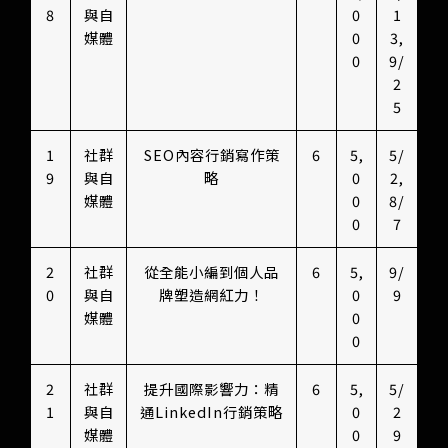
8
與自
0
1
媒體
0
3,
0
9/
2
5
1
社群
SEO內容行銷寫作策
6
5,
5/
9
與自
略
0
2,
媒體
0
8/
0
7
2
社群
從全能小編到個人品
6
5,
9/
0
與自
牌塑造網紅力！
0
9
媒體
0
0
2
社群
提升國際影響力：精
6
5,
5/
1
與自
通LinkedIn行銷策略
0
2
媒體
0
9