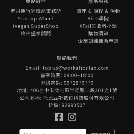
策略夥伴
產品服務
老司機行銷職能事務所
講座 & 課程 & 活動
Startup Wheel
AiCG學院
iVegan SuperShop
XFail失敗者小聚
維律盛業顧問
購物須知
企業訓練補助申請
聯絡我們
Email: tobias@workationlab.com
營業時間: 09:00~18:00
聯絡電話: 0972870770
地址: 406台中市北屯區崇德路二段301之1號
公司名稱: 托比亞斯數位科技股份有限公司
統編: 82893507