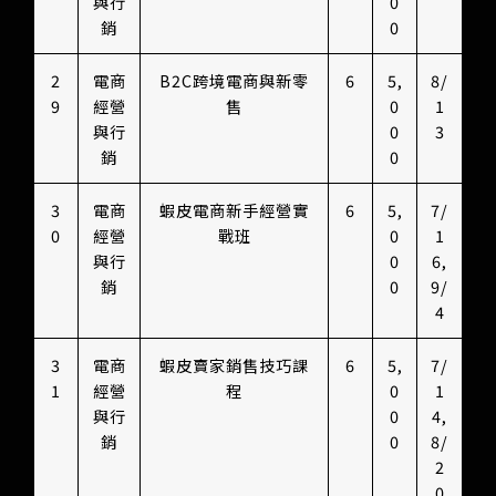
與行
0
銷
0
2
電商
B2C跨境電商與新零
6
5,
8/
9
經營
售
0
1
與行
0
3
銷
0
3
電商
蝦皮電商新手經營實
6
5,
7/
0
經營
戰班
0
1
與行
0
6,
銷
0
9/
4
3
電商
蝦皮賣家銷售技巧課
6
5,
7/
1
經營
程
0
1
與行
0
4,
銷
0
8/
2
0