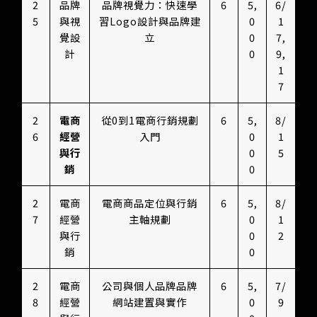
2
品牌
品牌視覺力：快速學
6
5,
6/
5
與視
習Logo設計與品牌建
0
1
覺設
立
0
7,
計
0
9,
1
7
2
電商
從0到1電商行銷規劃
6
5,
8/
6
經營
入門
0
1
與行
0
5
銷
0
2
電商
電商商品定位與行銷
6
5,
8/
7
經營
主軸規劃
0
1
與行
0
2
銷
0
2
電商
公司與個人品牌品牌
6
5,
7/
8
經營
網站建置與實作
0
9