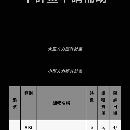
大型人力提升計畫
小型人力提升計畫
類別
時
課
開
編
數
程
課
課程名稱
號
費
日
用
期
AIG
6
5,
4/