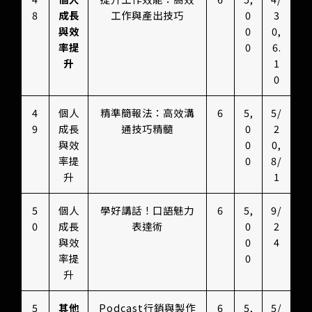
8
成長
工作與產出技巧
0
3
與效
0
0,
率提
0
6.
升
1
0
4
個人
精準簡報法：高效溝
6
5,
5/
9
成長
通技巧精髓
0
2
與效
0
0,
率提
0
8/
升
1
5
個人
學好講話！口語魅力
6
5,
9/
0
成長
表達術
0
2
與效
0
4
率提
0
升
5
其他
Podcast行銷與製作
6
5,
5/