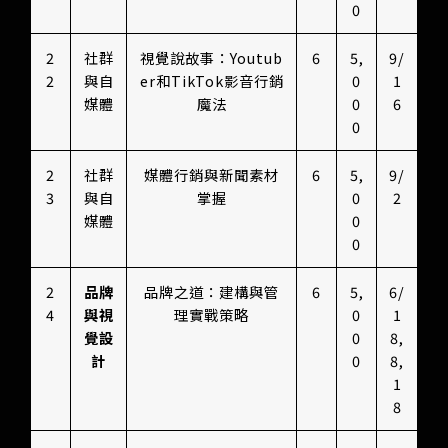
0
2
社群
視覺說故事：Youtub
6
5,
9/
2
與自
er和TikTok影音行銷
0
1
媒體
魔法
0
6
0
2
社群
媒體行銷與新聞素材
6
5,
9/
3
與自
掌握
0
2
媒體
0
0
2
品牌
品牌之道：建構與管
6
5,
6/
4
與視
理實戰策略
0
1
覺設
0
8,
計
0
8,
1
8