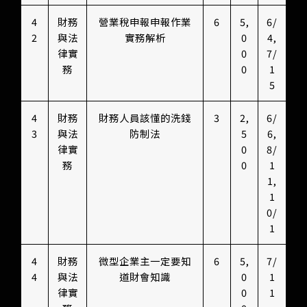
4
財務
營業稅申報申報作業
6
5,
6/
2
與法
實務解析
0
4,
律實
0
7/
務
0
1
5
4
財務
財務人員該懂的洗錢
3
2,
6/
3
與法
防制法
5
6,
律實
0
8/
務
0
1
1,
1
0/
1
4
財務
微型企業主一定要知
6
5,
7/
4
與法
道財會知識
0
1
律實
0
1