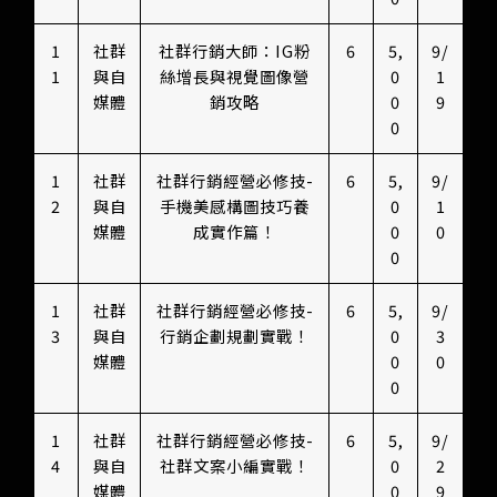
1
社群
社群行銷大師：IG粉
6
5,
9/
1
與自
絲增長與視覺圖像營
0
1
媒體
銷攻略
0
9
0
1
社群
社群行銷經營必修技-
6
5,
9/
2
與自
手機美感構圖技巧養
0
1
媒體
成實作篇！
0
0
0
1
社群
社群行銷經營必修技-
6
5,
9/
3
與自
行銷企劃規劃實戰！
0
3
媒體
0
0
0
1
社群
社群行銷經營必修技-
6
5,
9/
4
與自
社群文案小編實戰！
0
2
媒體
0
9