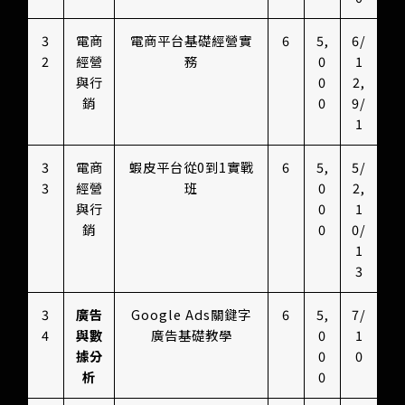
3
電商
電商平台基礎經營實
6
5,
6/
2
經營
務
0
1
與行
0
2,
銷
0
9/
1
3
電商
蝦皮平台從0到1實戰
6
5,
5/
3
經營
班
0
2,
與行
0
1
銷
0
0/
1
3
3
廣告
Google Ads關鍵字
6
5,
7/
4
與數
廣告基礎教學
0
1
據分
0
0
析
0