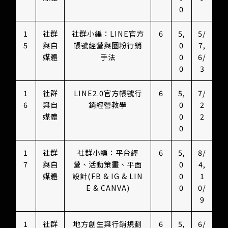
0
1
社群
社群小編：LINE官方
6
5,
5/
5
與自
帳號經營與圈粉行銷
0
7,
媒體
手法
0
6/
0
3
1
社群
LINE2.0官方帳號行
6
5,
7/
6
與自
銷經營教學
0
2
媒體
0
2
0
1
社群
社群小編：平台經
6
5,
8/
7
與自
營、活動策畫、平面
0
4,
媒體
設計(FB & IG & LIN
0
1
E & CANVA)
0
0/
9
1
社群
地方創生與行銷規劃
6
5,
6/