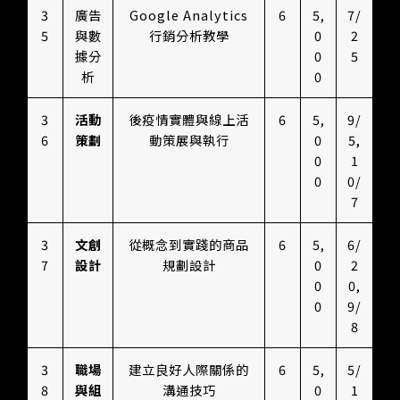
3
廣告
Google Analytics
6
5,
7/
5
與數
行銷分析教學
0
2
據分
0
5
析
0
3
活動
後疫情實體與線上活
6
5,
9/
6
策劃
動策展與執行
0
5,
0
1
0
0/
7
3
文創
從概念到實踐的商品
6
5,
6/
7
設計
規劃設計
0
2
0
0,
0
9/
8
3
職場
建立良好人際關係的
6
5,
5/
8
與組
溝通技巧
0
1