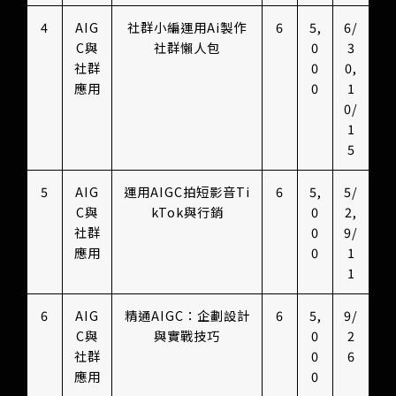
4
AIG
社群小編運用Ai製作
6
5,
6/
C與
社群懶人包
0
3
社群
0
0,
應用
0
1
0/
1
5
5
AIG
運用AIGC拍短影音Ti
6
5,
5/
C與
kTok與行銷
0
2,
社群
0
9/
應用
0
1
1
6
AIG
精通AIGC：企劃設計
6
5,
9/
C與
與實戰技巧
0
2
社群
0
6
應用
0