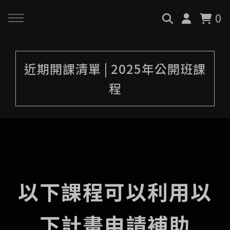
0
回主選單
回主選單
回主選單
近期開課清單 | 2025年公開班課
關於我們
服務與課程
政府專案申請
程
最新消息
AiGC學院
小型人力提升計畫申請
品牌故事
課程 & 活動
大型人力提升計畫申請
服務項目
諮詢預約
數位轉型培力補助計畫(已截
以下課程可以利用以
止)
執行實績
創業顧問免費諮詢申請
下計畫申請補助