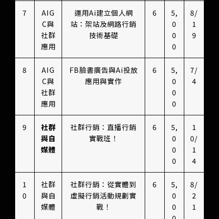
7
AIG
運用Ai建立個人網
6
5,
8/
C與
站：架站及網路行銷
0
1
社群
技術基礎
0
9
應用
0
8
AIG
FB臉書廣告與Ai投放
6
5,
7/
C與
應用與實作
0
4
社群
0
應用
0
9
社群
社群行銷：直播行銷
6
5,
1
與自
實戰班！
0
0/
媒體
0
1
0
4
1
社群
社群行銷：從實體到
6
5,
8/
0
與自
虛擬行銷活動規劃實
0
2
媒體
戰！
0
1
0