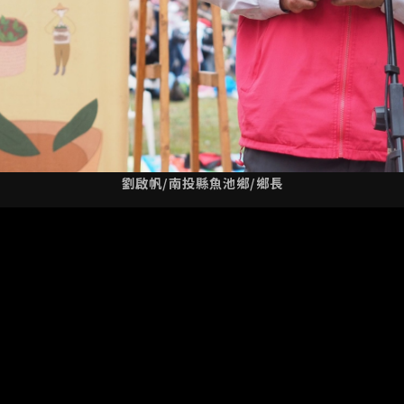
劉啟帆/南投縣魚池鄉/鄉長