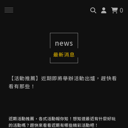
0
回主選單
回主選單
回主選單
news
關於我們
服務與課程
政府專案申請
最新消息
最新消息
AiGC學院
小型人力提升計畫申請
品牌故事
課程 & 活動
大型人力提升計畫申請
【活動推薦】近期即將舉辦活動出爐，趕快看
看有那些！
服務項目
諮詢預約
數位轉型培力補助計畫(已截
止)
執行實績
近期活動推薦，各式活動報你知！想知道最近有什麼好玩
創業顧問免費諮詢申請
的活動嗎？趕快來看看近期有哪些精彩活動吧！