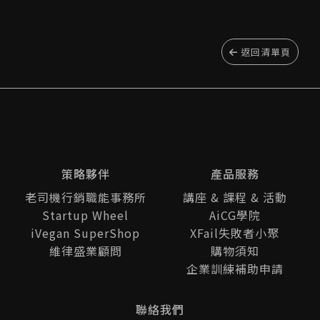
返回清單頁
策略夥伴
產品服務
老司機行銷職能事務所
講座 & 課程 & 活動
Startup Wheel
AiCG學院
iVegan SuperShop
XFail失敗者小聚
維律盛業顧問
購物須知
企業訓練補助申請
聯絡我們