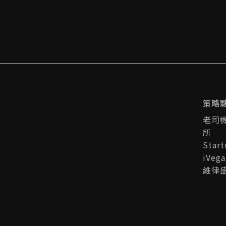
策略
老司
所
Star
iVeg
維律