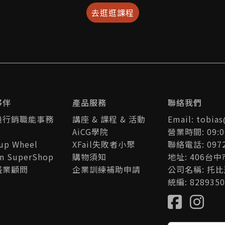
去逛逛課程
夥伴
產品服務
聯絡我們
機行銷職能事務
講座 & 課程 & 活動
Email: tobia
AiCG學院
營業時間: 09:0
tup Wheel
XFail失敗者小聚
聯絡電話: 0972
an SuperShop
購物須知
地址: 406台
盛業顧問
企業訓練補助申請
公司名稱: 托
統編: 8289350