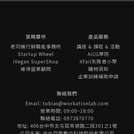
策略夥伴
產品服務
老司機行銷職能事務所
講座 & 課程 & 活動
Startup Wheel
AiCG學院
iVegan SuperShop
XFail失敗者小聚
維律盛業顧問
購物須知
企業訓練補助申請
聯絡我們
Email: tobias@workationlab.com
營業時間: 09:00~18:00
聯絡電話: 0972870770
地址: 406台中市北屯區崇德路二段301之1號
公司名稱: 托比亞斯數位科技股份有限公司