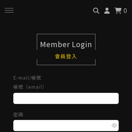
0
回主選單
回主選單
回主選單
Member Login
關於我們
服務與課程
政府專案申請
會員登入
最新消息
AiGC學院
小型人力提升計畫申請
E-mail/帳號
品牌故事
課程 & 活動
大型人力提升計畫申請
帳號（email）
服務項目
諮詢預約
數位轉型培力補助計畫(已截
止)
密碼
執行實績
創業顧問免費諮詢申請