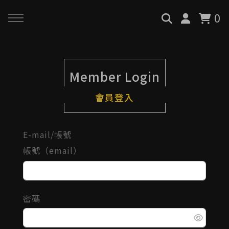
0
回主選單
回主選單
回主選單
Member Login
關於我們
服務與課程
政府專案申請
會員登入
最新消息
AiGC學院
小型人力提升計畫申請
E-mail/帳號
品牌故事
課程 & 活動
大型人力提升計畫申請
帳號（email）
服務項目
諮詢預約
數位轉型培力補助計畫(已截
止)
密碼
執行實績
創業顧問免費諮詢申請