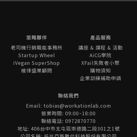
策略夥伴
產品服務
老司機行銷職能事務所
講座 & 課程 & 活動
Startup Wheel
AiCG學院
iVegan SuperShop
XFail失敗者小聚
維律盛業顧問
購物須知
企業訓練補助申請
聯絡我們
Email: tobias@workationlab.com
營業時間: 09:00~18:00
聯絡電話: 0972870770
地址: 406台中市北屯區崇德路二段301之1號
公司名稱: 托比亞斯數位科技股份有限公司