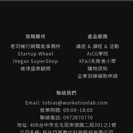
策略夥伴
產品服務
老司機行銷職能事務所
講座 & 課程 & 活動
Startup Wheel
AiCG學院
iVegan SuperShop
XFail失敗者小聚
維律盛業顧問
購物須知
企業訓練補助申請
聯絡我們
Email: tobias@workationlab.com
營業時間: 09:00~18:00
聯絡電話: 0972870770
地址: 406台中市北屯區崇德路二段301之1號
公司名稱: 托比亞斯數位科技股份有限公司