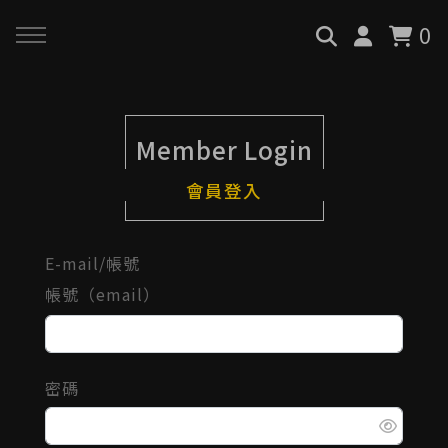
0
回主選單
回主選單
回主選單
Member Login
關於我們
服務與課程
政府專案申請
會員登入
最新消息
AiGC學院
小型人力提升計畫申請
E-mail/帳號
品牌故事
課程 & 活動
大型人力提升計畫申請
帳號（email）
服務項目
諮詢預約
數位轉型培力補助計畫(已截
止)
密碼
執行實績
創業顧問免費諮詢申請