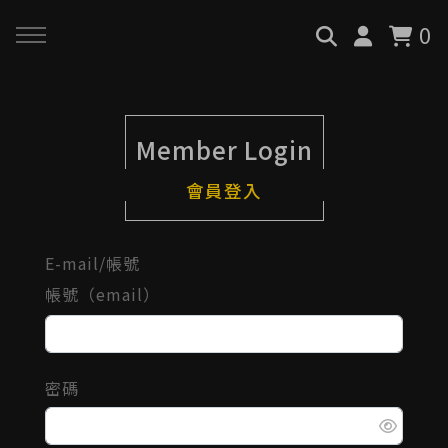
0
回主選單
回主選單
回主選單
Member Login
關於我們
服務與課程
政府專案申請
會員登入
最新消息
AiGC學院
小型人力提升計畫申請
E-mail/帳號
品牌故事
課程 & 活動
大型人力提升計畫申請
帳號（email）
服務項目
諮詢預約
數位轉型培力補助計畫(已截
止)
密碼
執行實績
創業顧問免費諮詢申請