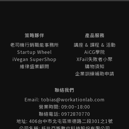
策略夥伴
產品服務
老司機行銷職能事務所
講座 & 課程 & 活動
Startup Wheel
AiCG學院
iVegan SuperShop
XFail失敗者小聚
維律盛業顧問
購物須知
企業訓練補助申請
聯絡我們
Email: tobias@workationlab.com
營業時間: 09:00~18:00
聯絡電話: 0972870770
地址: 406台中市北屯區崇德路二段301之1號
公司名稱: 托比亞斯數位科技股份有限公司